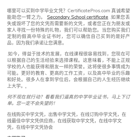
哪里可以买到中学毕业文凭？CertificatePros.com 真诚希望
能助您一臂之力。
Secondary School certificate
.如果您丢
失或毁坏了您的文凭而需要新的文凭，或者您正在为朋友或
家人寻找一份特殊的礼物，我们可以帮助您。当您购买我们
定制的假高中毕业证书时，您可以确信自己买到的是好产
品，因为我们承诺让您满意。
.如今，得益于技术的发展，在线课程很容易找到，您现在可
以根据自己的生活经验来选择课程。这意味着，不能上正规
学校的人也能获得和朋友一样的荣誉。这将使很多事情成为
可能。更好的教育、更高的工作工资，以及高中毕业的乐趣
和好处。很多人在拿到学位后，会根据自己的人生经历继续
上大学。
.
何不现在就行动？看看我们逼真的中学毕业证书，马上下订
单。您一定不会失望的！
在线购买中学文凭，出售中学文凭，在线订购中学文凭，在
线最佳中学文凭供应商，在线获取中学文凭，在线中学文
凭，在线中学文凭协会