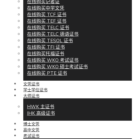
在线购买记者证
在线购买中学文凭
在线购买 TCF 证书
在线购买 TEF 证书
在线购买 TELC 证书
在线购买 TELC 德语证书
在线购买 TESOL 证书
在线购买 TFI 证书
在线购买托福证书
在线购买 WKO 考试证书
在线购买 WKO 硕士考试证书
在线购买 PTE 证书
文凭证书
学士学位证书
大师证书
HWK 主证书
IHK 高级证书
博士文凭
高中文凭
考试证书