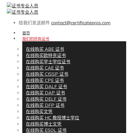
给我们发送邮件
contact@certificatepros.com
首页
我们的所有证书
在线购买 ABE 证书
在线购买欧特克证书
在线购买学士学位证书
在线购买 CAE 证书
在线购买 CISSP 证书
在线购买 CPE 证书
在线购买 DALF 证书
在线购买 DAP 证书
在线购买 DELF 证书
在线购买 DFP 证书
在线购买文凭
在线购买 HC 教授博士学位
在线购买博士文凭
在线购买 ESOL 证书