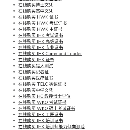
在线购买博士文凭
在线购买高中文凭
在线购买 HWK 证书
在线购买 HWK 考试证书
在线购买 HWK 主证书
在线购买 IHK 考试证书
在线购买 IHK 高级证书
在线购买 IHK 专业证书
在线购买 IHK Command Leader
在线购买 IHK 证书
在线购买猎人测试
在线购买记者证
在线购买医疗证书
在线购买 TELC 德语证书
在线购买中学文凭
在线购买 HC 教授博士学位
在线购买 WKO 考试证书
在线购买 WKO 硕士考试证书
在线购买 IHK 工匠证书
在线购买 IHK 培训证书
在线购买 IHK 培训师能力倾向测验