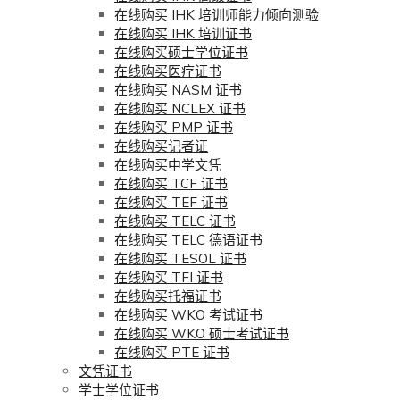
在线购买 IHK 培训师能力倾向测验
在线购买 IHK 培训证书
在线购买硕士学位证书
在线购买医疗证书
在线购买 NASM 证书
在线购买 NCLEX 证书
在线购买 PMP 证书
在线购买记者证
在线购买中学文凭
在线购买 TCF 证书
在线购买 TEF 证书
在线购买 TELC 证书
在线购买 TELC 德语证书
在线购买 TESOL 证书
在线购买 TFI 证书
在线购买托福证书
在线购买 WKO 考试证书
在线购买 WKO 硕士考试证书
在线购买 PTE 证书
文凭证书
学士学位证书