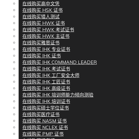
在线购买高中文凭
在线购买 HSK 证书
在线购买猎人测试
在线购买 HWK 证书
在线购买 HWK 考试证书
在线购买 HWK 主证书
在线购买雅思证书
在线购买 IHK 专业证书
在线购买 IHK 证书
在线购买 IHK COMMAND LEADER
在线购买 IHK 考试证书
在线购买 IHK 工厂安全大师
在线购买 IHK 工匠证书
在线购买 IHK 高级证书
在线购买 IHK 培训师能力倾向测验
在线购买 IHK 培训证书
在线购买硕士学位证书
在线购买医疗证书
在线购买 NASM 证书
在线购买 NCLEX 证书
在线购买 PMP 证书