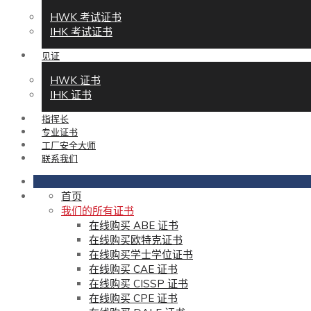
HWK 考试证书
IHK 考试证书
见证
HWK 证书
IHK 证书
指挥长
专业证书
工厂安全大师
联系我们
首页
我们的所有证书
在线购买 ABE 证书
在线购买欧特克证书
在线购买学士学位证书
在线购买 CAE 证书
在线购买 CISSP 证书
在线购买 CPE 证书