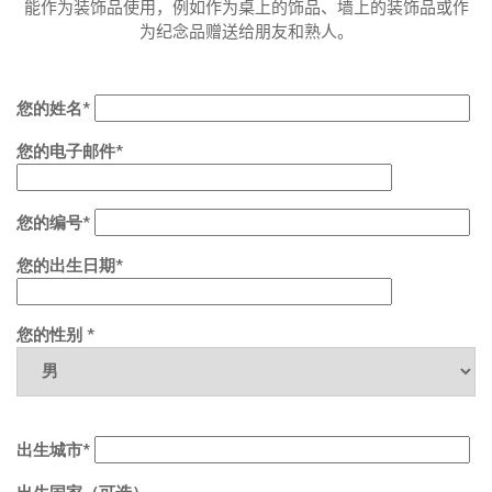
能作为装饰品使用，例如作为桌上的饰品、墙上的装饰品或作
为纪念品赠送给朋友和熟人。
您的姓名*
您的电子邮件*
您的编号*
您的出生日期*
您的性别 *
出生城市*