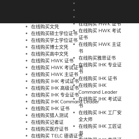
在线购买高中文凭
在线购买 HSK 证书
在线购买猎人测试
在线购买 HWK 证书
在线购买文凭
在线购买 HWK 考试
在线购买硕士学位证书
证书
在线购买学士学位证书
在线购买 HWK 主证
在线购买博士文凭
书
在线购买高中文凭
在线购买雅思证书
在线购买 HWK 证书
在线购买 IHK 专业证
在线购买 HWK 考试证书
书
在线购买 HWK 主证书
在线购买 IHK 证书
在线购买 IHK 考试证书
在线购买 IHK
在线购买 IHK 高级证书
Command Leader
在线购买 IHK 专业证书
在线购买 IHK 考试证
在线购买 IHK Command Leader
书
在线购买 IHK 证书
在线购买 IHK 工厂安
在线购买猎人测试
全大师
在线购买记者证
在线购买 IHK 工匠证
在线购买医疗证书
书
在线购买 TELC 德语证书