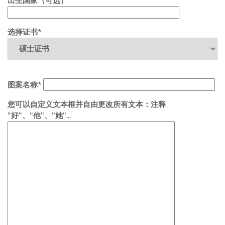
出生国家（可选）
选择证书*
图案名称*
您可以自定义文本框并自由更改所有文本：注释
"好"、"他"、"她"...