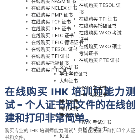
在线购买 NASM 证书
在线购买 TESOL 证
在线购买 NCLEX 证书
书
在线购买 PMP 证书
在线购买 TFI 证书
在线购买 TCF 证书
在线购买托福证书
在线购买 TEF 证书
在线购买 WKO 考试
在线购买 TELC 证书
证书
在线购买 TELC 德语证书
在线购买 WKO 硕士
在线购买 TESOL 证书
考试证书
在线购买 TFI 证书
在线购买 PTE 证书
在线购买托福证书
文凭证书
在线购买 PTE 证书
学士学位证书
大师证书
在线购买 IHK 培训师能力测
HWK 主证书
IHK 高级证书
试 - 个人证书和文件的在线创
博士文凭
高中文凭
建和打印非常简单。
考试证书
HWK 考试证书
IHK 考试证书
购买专业的 IHK 培训师能力测试 - 只需在线设计和打印个人证
见证
书和文件。