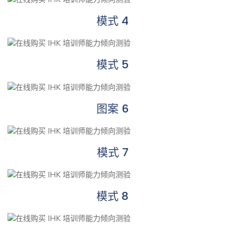
模式 4
模式 5
图案 6
模式 7
模式 8