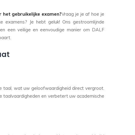
r het gebruikelijke examen?
Vraag je je af hoe je
jke examens? Je hebt geluk! Ons gestroomlijnde
den een veilige en eenvoudige manier om DALF
paart.
aat
 taal, wat uw geloofwaardigheid direct vergroot.
se taalvaardigheden en verbetert uw academische