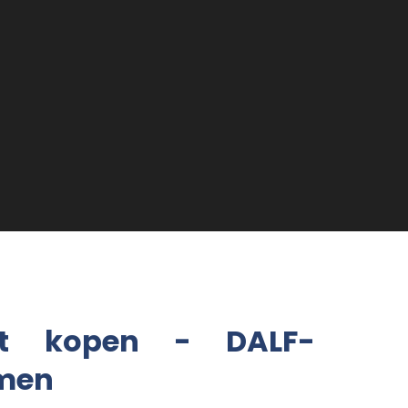
caat kopen - DALF-
amen