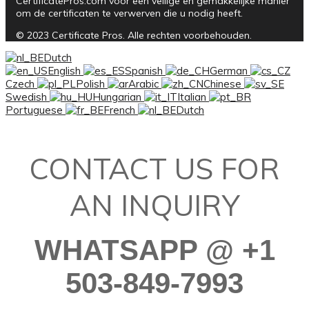
CertificatePros.com voor een veilige en gemakkelijke manier
om de certificaten te verwerven die u nodig heeft.
© 2023 Certificate Pros. Alle rechten voorbehouden.
Dutch
English
Spanish
German
Czech
Polish
Arabic
Chinese
Swedish
Hungarian
Italian
Portuguese
French
Dutch
CONTACT US FOR
AN INQUIRY
WHATSAPP @ +1
503-849-7993