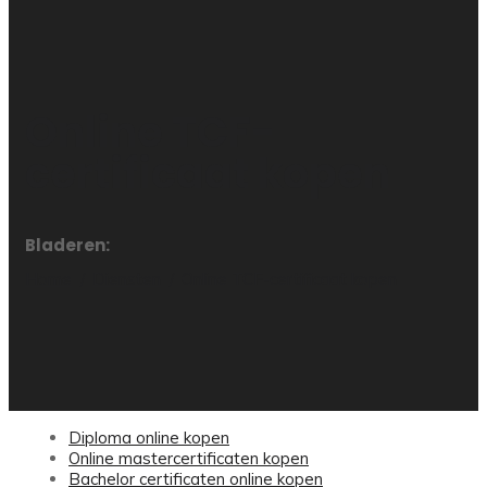
Online TCF-
certificaat kopen
Bladeren:
Home
Diensten
Online TCF-certificaat kopen
Diploma online kopen
Online mastercertificaten kopen
Bachelor certificaten online kopen