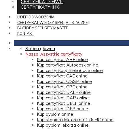
CERTYFIKATY HWK
CERTYFIKATY IHK
LIDER DOWODZENIA
CERTYFIKAT WIEDZY SPECJALISTYCZNEJ
FACTORY SECURITY MASTER
KONTAKT
Strona główna
Nasze wszystkie certyfikaty
Kup certyfikat ABE online
Kup certyfikat Autodesk online
Kup certyfikaty licencjackie online
Kup certyfikat CAE online
Kup certyfikat CISSP online
Kup certyfikat CPE online
Kup certyfikat DALF online
Kup certyfikat DAP online
Kup certyfikat DELF online
Kup certyfikat DFP online
Kup dyplom online
Kup stopień doktora prof. dr HC online
Kup dyplom lekarza online