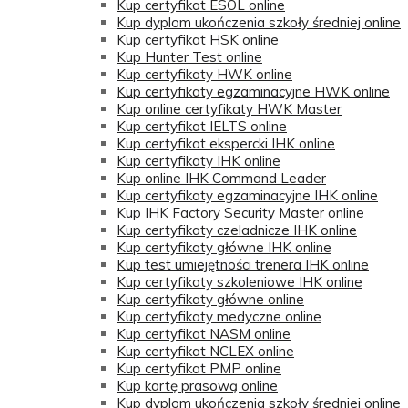
Kup certyfikat ESOL online
Kup dyplom ukończenia szkoły średniej online
Kup certyfikat HSK online
Kup Hunter Test online
Kup certyfikaty HWK online
Kup certyfikaty egzaminacyjne HWK online
Kup online certyfikaty HWK Master
Kup certyfikat IELTS online
Kup certyfikat ekspercki IHK online
Kup certyfikaty IHK online
Kup online IHK Command Leader
Kup certyfikaty egzaminacyjne IHK online
Kup IHK Factory Security Master online
Kup certyfikaty czeladnicze IHK online
Kup certyfikaty główne IHK online
Kup test umiejętności trenera IHK online
Kup certyfikaty szkoleniowe IHK online
Kup certyfikaty główne online
Kup certyfikaty medyczne online
Kup certyfikat NASM online
Kup certyfikat NCLEX online
Kup certyfikat PMP online
Kup kartę prasową online
Kup dyplom ukończenia szkoły średniej online