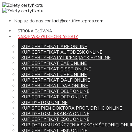
Napisz do nas
contact@certificatepros.com
STRONA GŁÓWNA
NASZE WSZYSTKIE CERTYFIKATY
KUP CERTYFIKAT ABE ONLINE
KUP CERTYFIKAT AUTODESK ONLINE
KUP CERTYFIKATY LICENCJACKIE ONLINE
KUP CERTYFIKAT CAE ONLINE
KUP CERTYFIKAT CISSP ONLINE
KUP CERTYFIKAT CPE ONLINE
KUP CERTYFIKAT DALF ONLINE
KUP CERTYFIKAT DAP ONLINE
KUP CERTYFIKAT DELF ONLINE
KUP CERTYFIKAT DFP ONLINE
KUP DYPLOM ONLINE
KUP STOPIEŃ DOKTORA PROF. DR HC ONLINE
KUP DYPLOM LEKARZA ONLINE
KUP CERTYFIKAT ESOL ONLINE
KUP DYPLOM UKOŃCZENIA SZKOŁY ŚREDNIEJ ONLI
KUP CERTYFIKAT HSK ONLINE