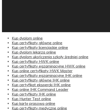
Kup dyplom online
Kup certyfikaty główne online
Kup certyfikaty licencjackie online
Kup dyplom lekarza online
Kup dyplom ukończenia szkoły średniej online
Kup certyfikaty HWK online
Kup certyfikaty egzaminacyjne HWK online
Kup online certyfikaty HWK Master
Kup certyfikaty egzaminacyjne IHK online
Kup certyfikaty główne IHK online
Kup certyfikat ekspercki IHK online
Kup online IHK Command Leader
Kup certyfikaty IHK online
Kup Hunter Test online
Kup kartę prasową online
Kup certyfikaty medyczne online