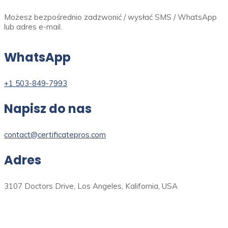
Możesz bezpośrednio zadzwonić / wysłać SMS / WhatsApp
lub adres e-mail.
WhatsApp
+1 503-849-7993
Napisz do nas
contact@certificatepros.com
Adres
3107 Doctors Drive, Los Angeles, Kalifornia, USA