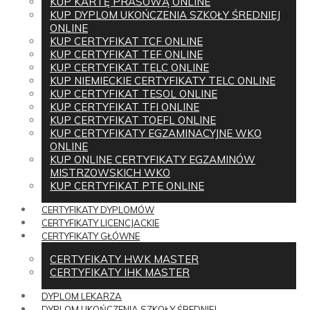
KUP KARTĘ PRASOWĄ ONLINE
KUP DYPLOM UKOŃCZENIA SZKOŁY ŚREDNIEJ
ONLINE
KUP CERTYFIKAT TCF ONLINE
KUP CERTYFIKAT TEF ONLINE
KUP CERTYFIKAT TELC ONLINE
KUP NIEMIECKIE CERTYFIKATY TELC ONLINE
KUP CERTYFIKAT TESOL ONLINE
KUP CERTYFIKAT TFI ONLINE
KUP CERTYFIKAT TOEFL ONLINE
KUP CERTYFIKATY EGZAMINACYJNE WKO
ONLINE
KUP ONLINE CERTYFIKATY EGZAMINÓW
MISTRZOWSKICH WKO
KUP CERTYFIKAT PTE ONLINE
CERTYFIKATY DYPLOMÓW
CERTYFIKATY LICENCJACKIE
CERTYFIKATY GŁÓWNE
CERTYFIKATY HWK MASTER
CERTYFIKATY IHK MASTER
DYPLOM LEKARZA
DYPLOM UKOŃCZENIA SZKOŁY ŚREDNIEJ