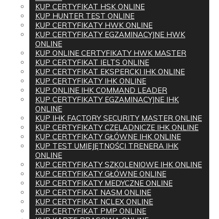
KUP CERTYFIKAT HSK ONLINE
KUP HUNTER TEST ONLINE
KUP CERTYFIKATY HWK ONLINE
KUP CERTYFIKATY EGZAMINACYJNE HWK
ONLINE
KUP ONLINE CERTYFIKATY HWK MASTER
KUP CERTYFIKAT IELTS ONLINE
KUP CERTYFIKAT EKSPERCKI IHK ONLINE
KUP CERTYFIKATY IHK ONLINE
KUP ONLINE IHK COMMAND LEADER
KUP CERTYFIKATY EGZAMINACYJNE IHK
ONLINE
KUP IHK FACTORY SECURITY MASTER ONLINE
KUP CERTYFIKATY CZELADNICZE IHK ONLINE
KUP CERTYFIKATY GŁÓWNE IHK ONLINE
KUP TEST UMIEJĘTNOŚCI TRENERA IHK
ONLINE
KUP CERTYFIKATY SZKOLENIOWE IHK ONLINE
KUP CERTYFIKATY GŁÓWNE ONLINE
KUP CERTYFIKATY MEDYCZNE ONLINE
KUP CERTYFIKAT NASM ONLINE
KUP CERTYFIKAT NCLEX ONLINE
KUP CERTYFIKAT PMP ONLINE