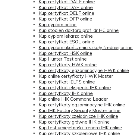
Kup certyfikat DALF online
Kup certyfikat DAP online
Kup certyfikat DELF online
Kup certyfikat DFP online
Kup dyplom online
Kup stopień doktora prof. dr HC online
Kup dyplom lekarza online
Kup certyfikat ESOL online
Kup dyplom ukończenia szkoły średniej online
Kup certyfikat HSK online
Kup Hunter Test online
Kup certyfikaty HWK online
Kup certyfikaty egzaminacyjne HWK online
Kup online certyfikaty HWK Master
Kup certyfikat IELTS online
Kup certyfikat ekspercki IHK online
Kup certyfikaty IHK online
Kup online IHK Command Leader
Kup certyfikaty egzaminacyjne IHK online
Kup IHK Factory Security Master online
Kup certyfikaty czeladnicze IHK online
Kup certyfikaty główne IHK online
Kup test umiejętności trenera IHK online
Kup certyfikaty szkoleniowe IHK online