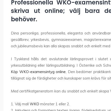
Professionella WKO-examensint
skriva ut online; välj bara 
behöver.
Dina personliga, professionella, eleganta och användba
gesällbrev, yrkesbevis, gymnasieexamen, magisterexame
och jubileumsbevis kan alla skapas snabbt och enkelt med h
I Tyskland hålls det avslutande lärlingsprovet i slute
yrkesutbildning eller lärlingsutbildning. I Österrike och S
Köp WKO-examensintyg online
, Den bedömer praktikant
tillägnat sig de färdigheter och kunskaper som krävs för s
Med certifikatgeneratorn kan du snabbt och enkelt skapa
1. Välj mall
WKO
mönster 1 eller 2.
2. Inkludera och formatera texten (namn, födelsedatum, yrk