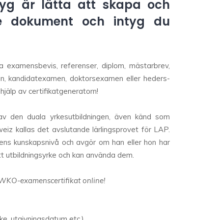
yg är lätta att skapa och
de dokument och intyg du
ra examensbevis, referenser, diplom, mästarbrev,
n, kandidatexamen, doktorsexamen eller heders-
jälp av certifikatgeneratorn!
t av den duala yrkesutbildningen, även känd som
chweiz kallas det avslutande lärlingsprovet för LAP.
ens kunskapsnivå och avgör om han eller hon har
itt utbildningsyrke och kan använda dem.
 WKO-examenscertifikat online!
e, utgivningsdatum etc.).