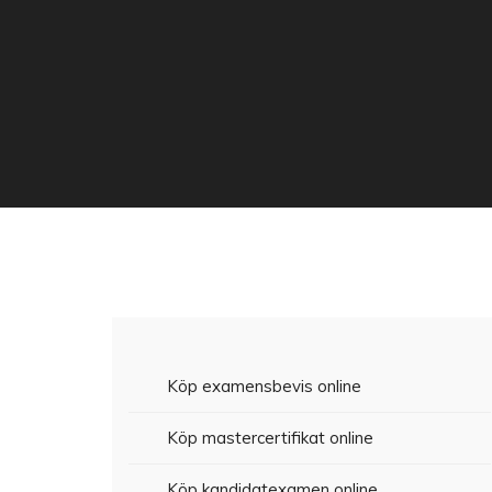
Köp examensbevis online
Köp mastercertifikat online
Köp kandidatexamen online