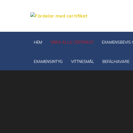
HEM
VÅRA ALLA CERTIFIKAT
EXAMENSBEVIS C
EXAMENSINTYG
VITTNESMÅL
BEFÄLHAVARE
Köp WKO-examen
Hem
Tjänster
Köp WKO-examensintyg onlin