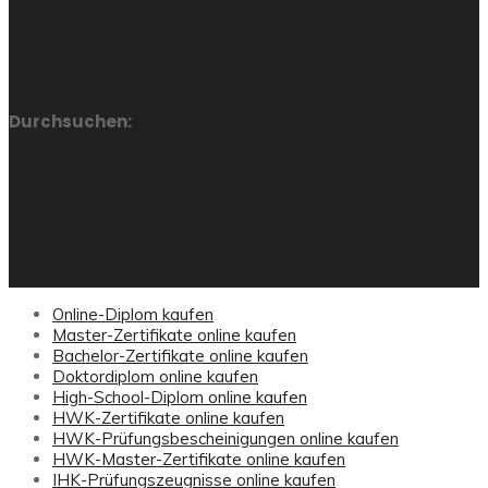
Bachelor-Zertifikate
online kaufen
Durchsuchen:
Startseite
Dienstleistungen
Bachelor-Zertifikate online kaufen
Online-Diplom kaufen
Master-Zertifikate online kaufen
Bachelor-Zertifikate online kaufen
Doktordiplom online kaufen
High-School-Diplom online kaufen
HWK-Zertifikate online kaufen
HWK-Prüfungsbescheinigungen online kaufen
HWK-Master-Zertifikate online kaufen
IHK-Prüfungszeugnisse online kaufen