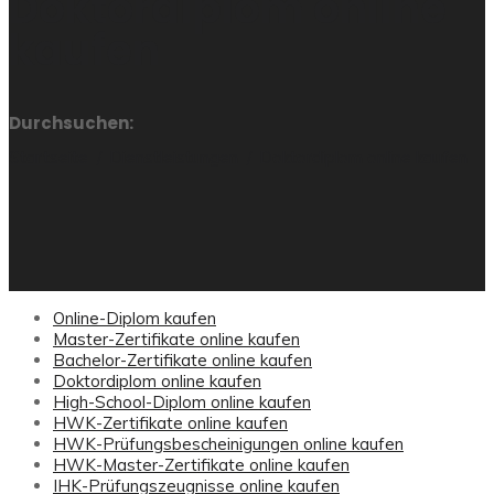
Doktordiplom online
kaufen
Durchsuchen:
Startseite
Dienstleistungen
Doktordiplom online kaufen
Online-Diplom kaufen
Master-Zertifikate online kaufen
Bachelor-Zertifikate online kaufen
Doktordiplom online kaufen
High-School-Diplom online kaufen
HWK-Zertifikate online kaufen
HWK-Prüfungsbescheinigungen online kaufen
HWK-Master-Zertifikate online kaufen
IHK-Prüfungszeugnisse online kaufen