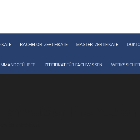
IKATE
BACHELOR-ZERTIFIKATE
MASTER-ZERTIFIKATE
DOKT
OMMANDOFÜHRER
ZERTIFIKAT FÜR FACHWISSEN
WERKSSICHER
chweis online kaufen
chweis online kaufen