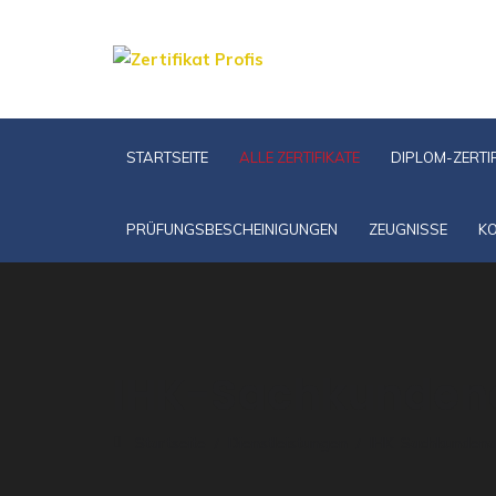
STARTSEITE
ALLE ZERTIFIKATE
DIPLOM-ZERTIF
PRÜFUNGSBESCHEINIGUNGEN
ZEUGNISSE
K
IHK-Sachkundena
Startseite
Dienstleistungen
IHK-Sachkundena