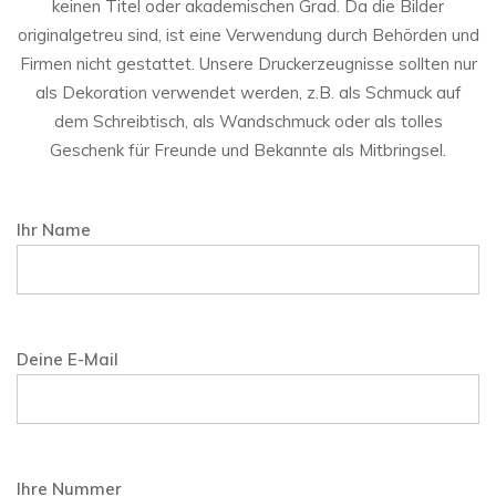
keinen Titel oder akademischen Grad. Da die Bilder
originalgetreu sind, ist eine Verwendung durch Behörden und
Firmen nicht gestattet. Unsere Druckerzeugnisse sollten nur
als Dekoration verwendet werden, z.B. als Schmuck auf
dem Schreibtisch, als Wandschmuck oder als tolles
Geschenk für Freunde und Bekannte als Mitbringsel.
Ihr Name
Deine E-Mail
Ihre Nummer