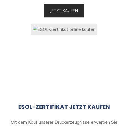
JETZT KAUFEN
ESOL-ZERTIFIKAT JETZT KAUFEN
Mit dem Kauf unserer Druckerzeugnisse erwerben Sie