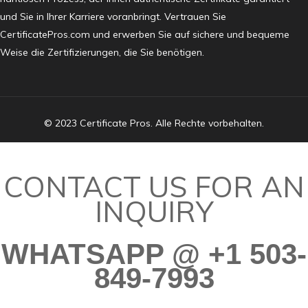
und Sie in Ihrer Karriere voranbringt. Vertrauen Sie
CertificatePros.com und erwerben Sie auf sichere und bequeme
Weise die Zertifizierungen, die Sie benötigen.
© 2023 Certificate Pros. Alle Rechte vorbehalten.
CONTACT US FOR AN
INQUIRY
WHATSAPP @ +1 503-
849-7993