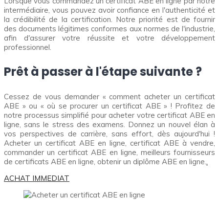
Lorsque vous commandez un certificat ABE en ligne par notre
intermédiaire, vous pouvez avoir confiance en l'authenticité et
la crédibilité de la certification. Notre priorité est de fournir
des documents légitimes conformes aux normes de l'industrie,
afin d'assurer votre réussite et votre développement
professionnel.
Prêt à passer à l'étape suivante ?
Cessez de vous demander « comment acheter un certificat
ABE » ou « où se procurer un certificat ABE » ! Profitez de
notre processus simplifié pour acheter votre certificat ABE en
ligne, sans le stress des examens. Donnez un nouvel élan à
vos perspectives de carrière, sans effort, dès aujourd'hui !
Acheter un certificat ABE en ligne, certificat ABE à vendre,
commander un certificat ABE en ligne, meilleurs fournisseurs
de certificats ABE en ligne, obtenir un diplôme ABE en ligne.
.
ACHAT IMMEDIAT