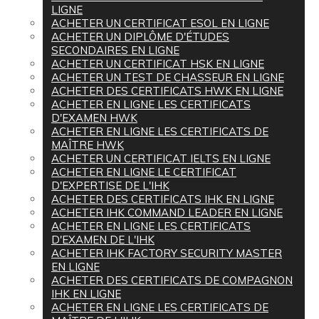
LIGNE
ACHETER UN CERTIFICAT ESOL EN LIGNE
ACHETER UN DIPLÔME D'ÉTUDES
SECONDAIRES EN LIGNE
ACHETER UN CERTIFICAT HSK EN LIGNE
ACHETER UN TEST DE CHASSEUR EN LIGNE
ACHETER DES CERTIFICATS HWK EN LIGNE
ACHETER EN LIGNE LES CERTIFICATS
D'EXAMEN HWK
ACHETER EN LIGNE LES CERTIFICATS DE
MAÎTRE HWK
ACHETER UN CERTIFICAT IELTS EN LIGNE
ACHETER EN LIGNE LE CERTIFICAT
D'EXPERTISE DE L'IHK
ACHETER DES CERTIFICATS IHK EN LIGNE
ACHETER IHK COMMAND LEADER EN LIGNE
ACHETER EN LIGNE LES CERTIFICATS
D'EXAMEN DE L'IHK
ACHETER IHK FACTORY SECURITY MASTER
EN LIGNE
ACHETER DES CERTIFICATS DE COMPAGNON
IHK EN LIGNE
ACHETER EN LIGNE LES CERTIFICATS DE