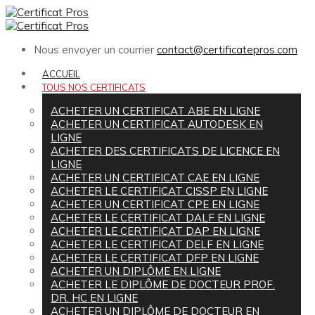
Nous envoyer un courrier
contact@certificatepros.com
ACCUEIL
TOUS NOS CERTIFICATS
ACHETER UN CERTIFICAT ABE EN LIGNE
ACHETER UN CERTIFICAT AUTODESK EN
LIGNE
ACHETER DES CERTIFICATS DE LICENCE EN
LIGNE
ACHETER UN CERTIFICAT CAE EN LIGNE
ACHETER LE CERTIFICAT CISSP EN LIGNE
ACHETER UN CERTIFICAT CPE EN LIGNE
ACHETER LE CERTIFICAT DALF EN LIGNE
ACHETER LE CERTIFICAT DAP EN LIGNE
ACHETER LE CERTIFICAT DELF EN LIGNE
ACHETER LE CERTIFICAT DFP EN LIGNE
ACHETER UN DIPLÔME EN LIGNE
ACHETER LE DIPLÔME DE DOCTEUR PROF.
DR. HC EN LIGNE
ACHETER UN DIPLÔME DE DOCTEUR EN