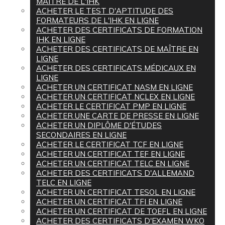
MAÎTRE DE L'IHK
ACHETER LE TEST D'APTITUDE DES
FORMATEURS DE L'IHK EN LIGNE
ACHETER DES CERTIFICATS DE FORMATION
IHK EN LIGNE
ACHETER DES CERTIFICATS DE MAÎTRE EN
LIGNE
ACHETER DES CERTIFICATS MÉDICAUX EN
LIGNE
ACHETER UN CERTIFICAT NASM EN LIGNE
ACHETER UN CERTIFICAT NCLEX EN LIGNE
ACHETER LE CERTIFICAT PMP EN LIGNE
ACHETER UNE CARTE DE PRESSE EN LIGNE
ACHETER UN DIPLÔME D'ÉTUDES
SECONDAIRES EN LIGNE
ACHETER LE CERTIFICAT TCF EN LIGNE
ACHETER UN CERTIFICAT TEF EN LIGNE
ACHETER UN CERTIFICAT TELC EN LIGNE
ACHETER DES CERTIFICATS D'ALLEMAND
TELC EN LIGNE
ACHETER UN CERTIFICAT TESOL EN LIGNE
ACHETER UN CERTIFICAT TFI EN LIGNE
ACHETER UN CERTIFICAT DE TOEFL EN LIGNE
ACHETER DES CERTIFICATS D'EXAMEN WKO