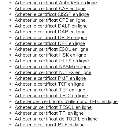
Acheter un certificat Autodesk en ligne
Acheter un certificat CAE en ligne
Acheter le certificat CISSP en ligne
Acheter un certificat CPE en ligne
Acheter le certificat DALF en ligne
Acheter le certificat DAP en ligne
Acheter le certificat DELF en ligne
Acheter le certificat DFP en ligne
Acheter un certificat ESOL en ligne
Acheter un certificat HSK en ligne
Acheter un certificat IELTS en ligne
Acheter un certificat NASM en ligne
Acheter un certificat NCLEX en ligne
Acheter le certificat PMP en ligne
Acheter le certificat TCF en ligne
Acheter un certificat TEF en ligne
Acheter un certificat TELC en ligne
Acheter des certificats d'allemand TELC en ligne
Acheter un certificat TESOL en ligne
Acheter un certificat TFI en ligne
Acheter un certificat de TOEFL en ligne
Acheter le certificat PTE en ligne