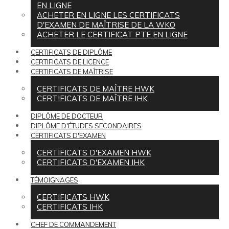
EN LIGNE
ACHETER EN LIGNE LES CERTIFICATS
D'EXAMEN DE MAÎTRISE DE LA WKO
ACHETER LE CERTIFICAT PTE EN LIGNE
CERTIFICATS DE DIPLÔME
CERTIFICATS DE LICENCE
CERTIFICATS DE MAÎTRISE
CERTIFICATS DE MAÎTRE HWK
CERTIFICATS DE MAÎTRE IHK
DIPLÔME DE DOCTEUR
DIPLÔME D'ÉTUDES SECONDAIRES
CERTIFICATS D'EXAMEN
CERTIFICATS D'EXAMEN HWK
CERTIFICATS D'EXAMEN IHK
TÉMOIGNAGES
CERTIFICATS HWK
CERTIFICATS IHK
CHEF DE COMMANDEMENT