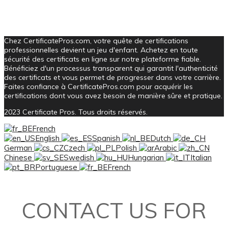
Chez CertificatePros.com, votre quête de certifications
professionnelles devient un jeu d'enfant. Achetez en toute
sécurité des certificats en ligne sur notre plateforme fiable.
Bénéficiez d'un processus transparent qui garantit l'authenticité
des certificats et vous permet de progresser dans votre carrière.
Faites confiance à CertificatePros.com pour acquérir les
certifications dont vous avez besoin de manière sûre et pratique.
2023 Certificate Pros. Tous droits réservés.
French
English
Spanish
Dutch
German
Czech
Polish
Arabic
Chinese
Swedish
Hungarian
Italian
Portuguese
French
CONTACT US FOR