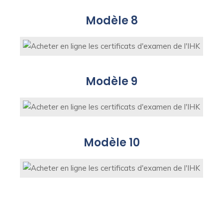
Modèle 8
Modèle 9
Modèle 10