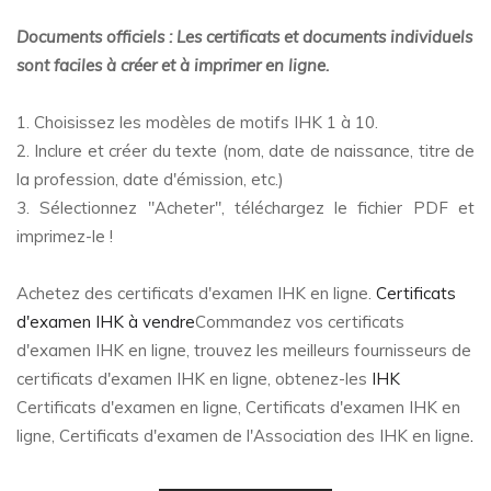
Documents officiels : Les certificats et documents individuels
sont faciles à créer et à imprimer en ligne.
1. Choisissez les modèles de motifs IHK 1 à 10.
2. Inclure et créer du texte (nom, date de naissance, titre de
la profession, date d'émission, etc.)
3. Sélectionnez "Acheter", téléchargez le fichier PDF et
imprimez-le !
Achetez des certificats d'examen IHK en ligne.
Certificats
d'examen IHK à vendre
Commandez vos certificats
d'examen IHK en ligne, trouvez les meilleurs fournisseurs de
certificats d'examen IHK en ligne, obtenez-les
IHK
Certificats d'examen en ligne, Certificats d'examen IHK en
ligne, Certificats d'examen de l'Association des IHK en ligne
.