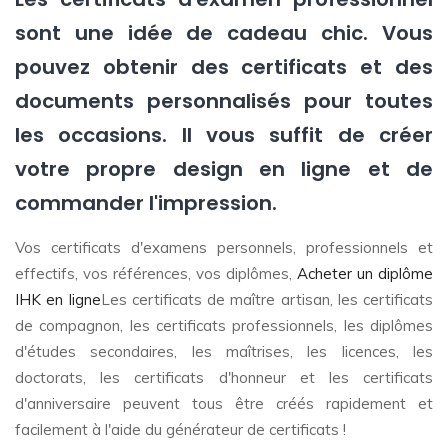
sont une idée de cadeau chic. Vous
pouvez obtenir des certificats et des
documents personnalisés pour toutes
les occasions. Il vous suffit de créer
votre propre design en ligne et de
commander l'impression.
Vos certificats d'examens personnels, professionnels et
effectifs, vos références, vos diplômes,
Acheter un diplôme
IHK en ligne
Les certificats de maître artisan, les certificats
de compagnon, les certificats professionnels, les diplômes
d'études secondaires, les maîtrises, les licences, les
doctorats, les certificats d'honneur et les certificats
d'anniversaire peuvent tous être créés rapidement et
facilement à l'aide du générateur de certificats !