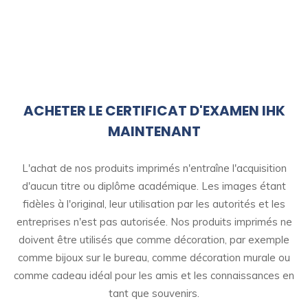
ACHETER LE CERTIFICAT D'EXAMEN IHK
MAINTENANT
L'achat de nos produits imprimés n'entraîne l'acquisition
d'aucun titre ou diplôme académique. Les images étant
fidèles à l'original, leur utilisation par les autorités et les
entreprises n'est pas autorisée. Nos produits imprimés ne
doivent être utilisés que comme décoration, par exemple
comme bijoux sur le bureau, comme décoration murale ou
comme cadeau idéal pour les amis et les connaissances en
tant que souvenirs.