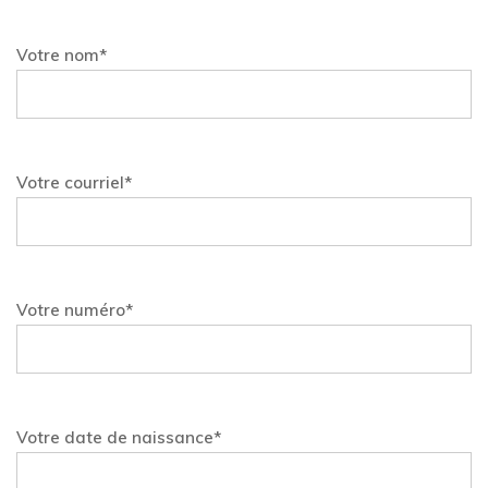
Votre nom*
Votre courriel*
Votre numéro*
Votre date de naissance*