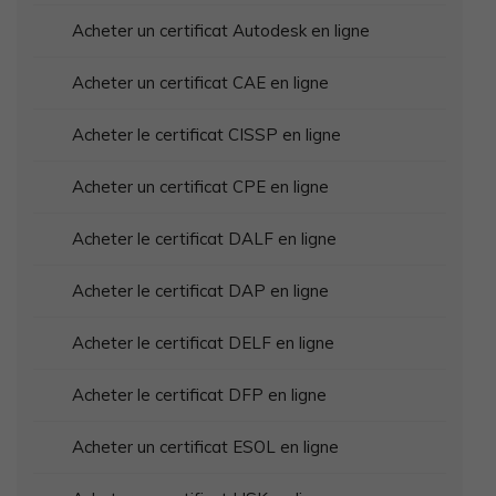
Acheter un certificat Autodesk en ligne
Acheter un certificat CAE en ligne
Acheter le certificat CISSP en ligne
Acheter un certificat CPE en ligne
Acheter le certificat DALF en ligne
Acheter le certificat DAP en ligne
Acheter le certificat DELF en ligne
Acheter le certificat DFP en ligne
Acheter un certificat ESOL en ligne