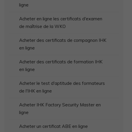
ligne
Acheter en ligne les certificats d'examen
de maîtrise de la WKO
Acheter des certificats de compagnon IHK
en ligne
Acheter des certificats de formation IHK
en ligne
Acheter le test d'aptitude des formateurs
de l'IHK en ligne
Acheter IHK Factory Security Master en
ligne
Acheter un certificat ABE en ligne