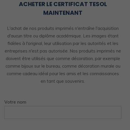
ACHETER LE CERTIFICAT TESOL
MAINTENANT
L'achat de nos produits imprimés n'entraîne l'acquisition
d'aucun titre ou diplôme académique. Les images étant
fidèles à l'original, leur utilisation par les autorités et les
entreprises n'est pas autorisée. Nos produits imprimés ne
doivent être utilisés que comme décoration, par exemple
comme bijoux sur le bureau, comme décoration murale ou
comme cadeau idéal pour les amis et les connaissances
en tant que souvenirs.
Votre nom