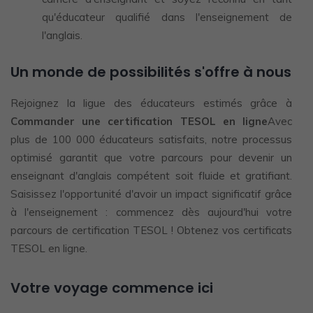
qu'éducateur qualifié dans l'enseignement de
l'anglais.
Un monde de possibilités s'offre à nous
Rejoignez la ligue des éducateurs estimés grâce à
Commander une certification TESOL en ligne
Avec
plus de 100 000 éducateurs satisfaits, notre processus
optimisé garantit que votre parcours pour devenir un
enseignant d'anglais compétent soit fluide et gratifiant.
Saisissez l'opportunité d'avoir un impact significatif grâce
à l'enseignement : commencez dès aujourd'hui votre
parcours de certification TESOL ! Obtenez vos certificats
TESOL en ligne.
Votre voyage commence ici