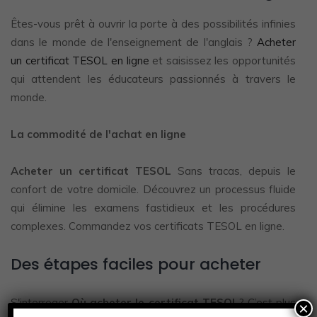
Êtes-vous prêt à ouvrir la porte à des possibilités infinies
dans le monde de l'enseignement de l'anglais ?
Acheter
un certificat TESOL en ligne
et saisissez les opportunités
qui attendent les éducateurs passionnés à travers le
monde.
La commodité de l'achat en ligne
Acheter un certificat TESOL
Sans tracas, depuis le
confort de votre domicile. Découvrez un processus fluide
qui élimine les examens fastidieux et les procédures
complexes. Commandez vos certificats TESOL en ligne.
Des étapes faciles pour acheter
S'interroger
Où acheter le certificat TESOL
? C’est plus
×