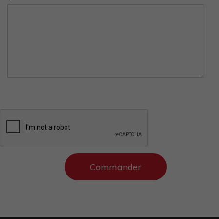
Alternative: