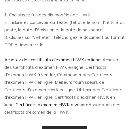
1. Choisissez l'un des dix modèles de HWK.
2. Inclure et concevoir du texte (tel que le nom, l'intitulé du
poste, la date d'émission et la date de naissance).
3. Cliquez sur "Acheter", téléchargez le document au format
PDF et imprimez-le !
Achetez des certificats d'examen HWK en ligne.
Acheter
des Certificats d'examen HWK en ligne, Certificats
d'examen HWK à vendre, Commander des Certificats
d'examen HWK en ligne, Meilleurs fournisseurs de
Certificats d'examen HWK en ligne, Obtenir des Certificats
d'examen HWK en ligne, Certificats d'examen HWK en
ligne,
Certificats d'examen HWK à vendre
Association des
certificats d'examen de la HWK
.