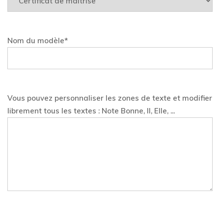
Nom du modèle*
Vous pouvez personnaliser les zones de texte et modifier
librement tous les textes : Note Bonne, Il, Elle, ...