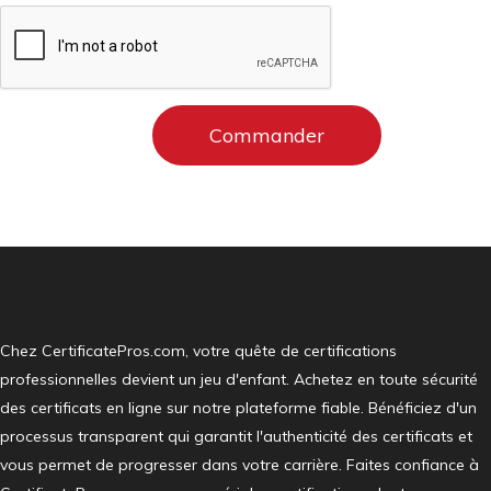
Chez CertificatePros.com, votre quête de certifications
professionnelles devient un jeu d'enfant. Achetez en toute sécurité
des certificats en ligne sur notre plateforme fiable. Bénéficiez d'un
processus transparent qui garantit l'authenticité des certificats et
vous permet de progresser dans votre carrière. Faites confiance à