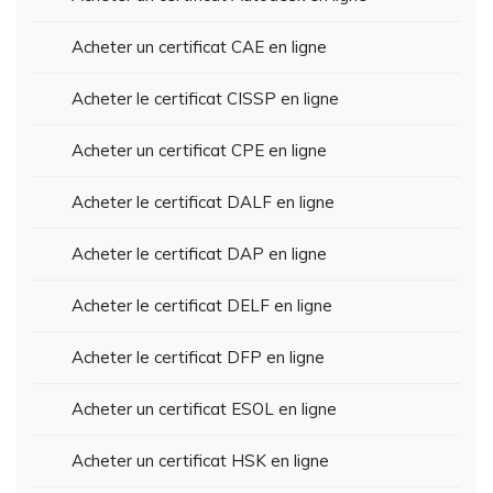
Acheter un certificat CAE en ligne
Acheter le certificat CISSP en ligne
Acheter un certificat CPE en ligne
Acheter le certificat DALF en ligne
Acheter le certificat DAP en ligne
Acheter le certificat DELF en ligne
Acheter le certificat DFP en ligne
Acheter un certificat ESOL en ligne
Acheter un certificat HSK en ligne