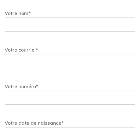
Votre nom*
Votre courriel*
Votre numéro*
Votre date de naissance*