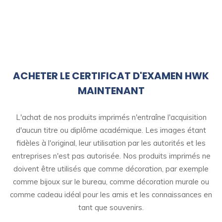
ACHETER LE CERTIFICAT D'EXAMEN HWK
MAINTENANT
L'achat de nos produits imprimés n'entraîne l'acquisition
d'aucun titre ou diplôme académique. Les images étant
fidèles à l'original, leur utilisation par les autorités et les
entreprises n'est pas autorisée. Nos produits imprimés ne
doivent être utilisés que comme décoration, par exemple
comme bijoux sur le bureau, comme décoration murale ou
comme cadeau idéal pour les amis et les connaissances en
tant que souvenirs.