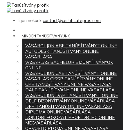
Írjon nekünk
contact@certificatepros.com
HOME
MINDEN TANÚSÍTVÁNYUNK
VÁSÁROLJON ABE TANÚSÍTVÁNYT ONLINE
AUTODESK TANÚSÍTVÁNY ONLINE
VÁSÁRLÁSA
VÁSÁRLÁS BACHELOR BIZONYÍTVÁNYOK
ONLINE
VÁSÁROLJON CAE TANÚSÍTVÁNYT ONLINE
VÁSÁRLÁS CISSP TANÚSÍTVÁNY ONLINE
CPE TANÚSÍTVÁNY ONLINE VÁSÁRLÁSA
DALF TANÚSÍTVÁNY ONLINE VÁSÁRLÁSA
VÁSÁROLJON DAP TANÚSÍTVÁNYT ONLINE
DELF BIZONYÍTVÁNY ONLINE VÁSÁRLÁSA
DFP TANÚSÍTVÁNY ONLINE VÁSÁRLÁSA
DIPLOMA ONLINE VÁSÁRLÁSA
DOKTORI FOKOZAT PROF. DR. HC ONLINE
MEGVÁSÁRLÁSA
ORVOSI DIPLOMA ONLINE VÁSÁRLÁSA