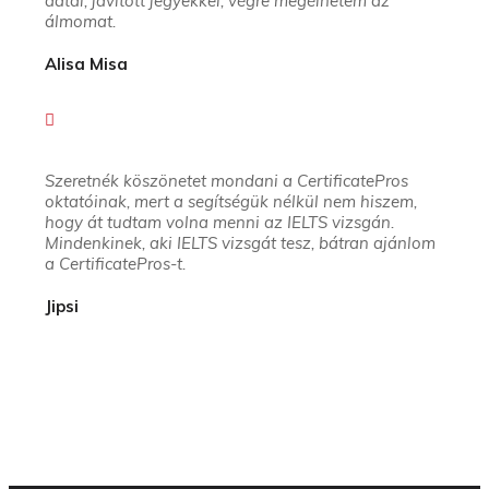
adtál, javított jegyekkel, végre megélhetem az
álmomat.
Alisa Misa
Szeretnék köszönetet mondani a CertificatePros
oktatóinak, mert a segítségük nélkül nem hiszem,
hogy át tudtam volna menni az IELTS vizsgán.
Mindenkinek, aki IELTS vizsgát tesz, bátran ajánlom
a CertificatePros-t.
Jipsi