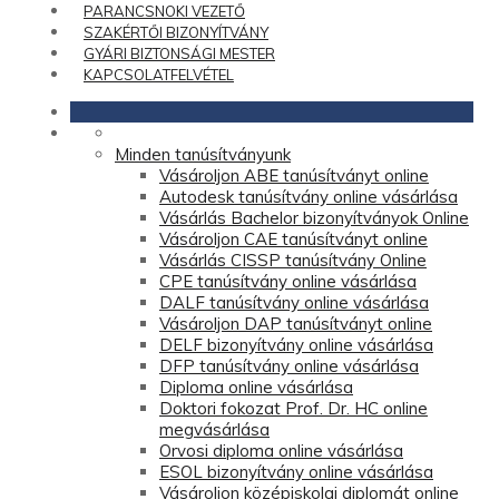
PARANCSNOKI VEZETŐ
SZAKÉRTŐI BIZONYÍTVÁNY
GYÁRI BIZTONSÁGI MESTER
KAPCSOLATFELVÉTEL
Home
Minden tanúsítványunk
Vásároljon ABE tanúsítványt online
Autodesk tanúsítvány online vásárlása
Vásárlás Bachelor bizonyítványok Online
Vásároljon CAE tanúsítványt online
Vásárlás CISSP tanúsítvány Online
CPE tanúsítvány online vásárlása
DALF tanúsítvány online vásárlása
Vásároljon DAP tanúsítványt online
DELF bizonyítvány online vásárlása
DFP tanúsítvány online vásárlása
Diploma online vásárlása
Doktori fokozat Prof. Dr. HC online
megvásárlása
Orvosi diploma online vásárlása
ESOL bizonyítvány online vásárlása
Vásároljon középiskolai diplomát online