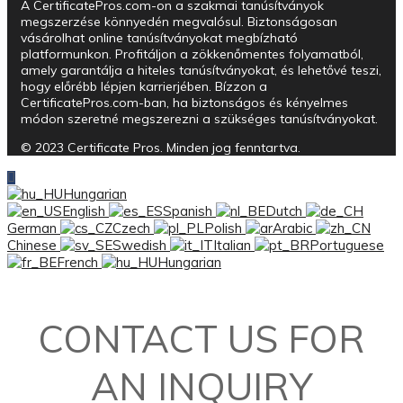
A CertificatePros.com-on a szakmai tanúsítványok
megszerzése könnyedén megvalósul. Biztonságosan
vásárolhat online tanúsítványokat megbízható
platformunkon. Profitáljon a zökkenőmentes folyamatból,
amely garantálja a hiteles tanúsítványokat, és lehetővé teszi,
hogy előrébb lépjen karrierjében. Bízzon a
CertificatePros.com-ban, ha biztonságos és kényelmes
módon szeretné megszerezni a szükséges tanúsítványokat.
© 2023 Certificate Pros. Minden jog fenntartva.
Hungarian
English
Spanish
Dutch
German
Czech
Polish
Arabic
Chinese
Swedish
Italian
Portuguese
French
Hungarian
CONTACT US FOR
AN INQUIRY