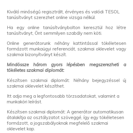
Kiváló minőségű regisztrált, érvényes és valódi TESOL
tanúsítványt szerezhet online vizsga nélkül.
Ha egy online tanúsítványbolton keresztül hoz létre
tanúsítványt, Önt semmilyen szabály nem köti.
Online generátorunk néhány kattintással tökéletesen
formázott munkaügyi referenciát, szakmai oklevelet vagy
szakmai bizonyítványt készít.
Mindössze három gyors lépésben megszerezheti a
tökéletes szakmai diplomát:
Készítsen szakmai diplomát: Néhány bejegyzéssel új
szakmai oklevelet készíthet.
Itt adja meg a legfontosabb törzsadatokat, valamint a
munkaköri leírást.
Készítsen szakmai diplomát: A generátor automatikusan
átalakítja az osztályzatot szöveggé, így egy tökéletesen
formázott, a jogszabályoknak megfelelő szakmai
oklevelet kap.