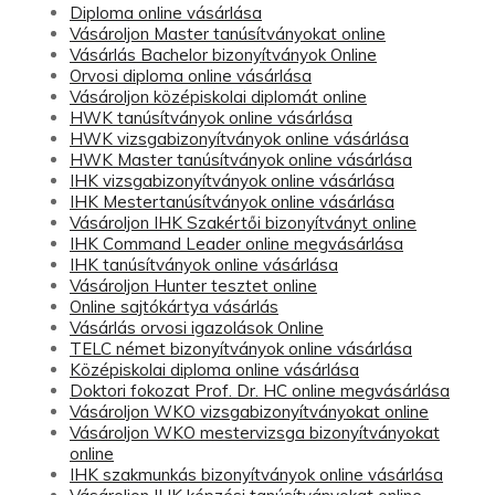
Diploma online vásárlása
Vásároljon Master tanúsítványokat online
Vásárlás Bachelor bizonyítványok Online
Orvosi diploma online vásárlása
Vásároljon középiskolai diplomát online
HWK tanúsítványok online vásárlása
HWK vizsgabizonyítványok online vásárlása
HWK Master tanúsítványok online vásárlása
IHK vizsgabizonyítványok online vásárlása
IHK Mestertanúsítványok online vásárlása
Vásároljon IHK Szakértői bizonyítványt online
IHK Command Leader online megvásárlása
IHK tanúsítványok online vásárlása
Vásároljon Hunter tesztet online
Online sajtókártya vásárlás
Vásárlás orvosi igazolások Online
TELC német bizonyítványok online vásárlása
Középiskolai diploma online vásárlása
Doktori fokozat Prof. Dr. HC online megvásárlása
Vásároljon WKO vizsgabizonyítványokat online
Vásároljon WKO mestervizsga bizonyítványokat
online
IHK szakmunkás bizonyítványok online vásárlása