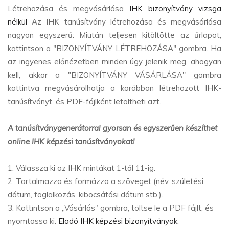
Létrehozása és megvásárlása
IHK bizonyítvány vizsga
nélkül
Az IHK tanúsítvány létrehozása és megvásárlása
nagyon egyszerű: Miután teljesen kitöltötte az űrlapot,
kattintson a "BIZONYÍTVÁNY LÉTREHOZÁSA" gombra. Ha
az ingyenes előnézetben minden úgy jelenik meg, ahogyan
kell, akkor a "BIZONYÍTVÁNY VÁSÁRLÁSA" gombra
kattintva megvásárolhatja a korábban létrehozott IHK-
tanúsítványt, és PDF-fájlként letöltheti azt.
A tanúsítványgenerátorral gyorsan és egyszerűen készíthet
online IHK képzési tanúsítványokat!
1. Válassza ki az IHK mintákat 1-től 11-ig.
2. Tartalmazza és formázza a szöveget (név, születési
dátum, foglalkozás, kibocsátási dátum stb.).
3. Kattintson a „Vásárlás” gombra, töltse le a PDF fájlt, és
nyomtassa ki.
Eladó IHK képzési bizonyítványok
.