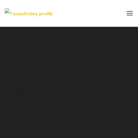
Vásároljon IHK képzési
tanúsítványokat online
Home
Szolgáltatások
Vásároljon IHK képzési tanúsítványokat online