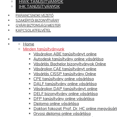
HWK TANÚSÍTVÁNYOK
IHK TANÚSÍTVÁNYOK
PARANCSNOKI VEZETŐ
SZAKÉRTŐI BIZONYÍTVÁNY
GYÁRI BIZTONSÁGI MESTER
KAPCSOLATFELVÉTEL
Home
Minden tanúsítványunk
Vásároljon ABE tanúsítványt online
Autodesk tanúsítvány online vásárlása
Vásárlás Bachelor bizonyítványok Online
Vásároljon CAE tanúsítványt online
Vásárlás CISSP tanúsítvány Online
CPE tanúsítvány online vásárlása
DALF tanúsítvány online vásárlása
Vásároljon DAP tanúsítványt online
DELF bizonyítvány online vásárlása
DFP tanúsítvány online vásárlása
Diploma online vásárlása
Doktori fokozat Prof. Dr. HC online megvásár
Orvosi diploma online vásárlása