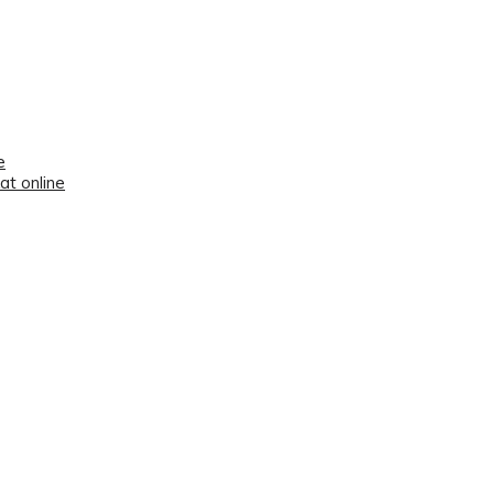
e
t online