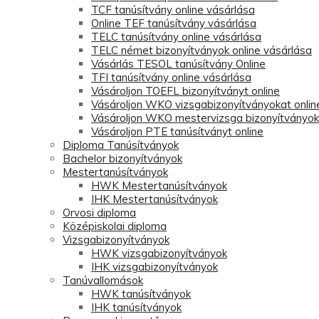
TCF tanúsítvány online vásárlása
Online TEF tanúsítvány vásárlása
TELC tanúsítvány online vásárlása
TELC német bizonyítványok online vásárlása
Vásárlás TESOL tanúsítvány Online
TFI tanúsítvány online vásárlása
Vásároljon TOEFL bizonyítványt online
Vásároljon WKO vizsgabizonyítványokat onlin
Vásároljon WKO mestervizsga bizonyítványoka
Vásároljon PTE tanúsítványt online
Diploma Tanúsítványok
Bachelor bizonyítványok
Mestertanúsítványok
HWK Mestertanúsítványok
IHK Mestertanúsítványok
Orvosi diploma
Középiskolai diploma
Vizsgabizonyítványok
HWK vizsgabizonyítványok
IHK vizsgabizonyítványok
Tanúvallomások
HWK tanúsítványok
IHK tanúsítványok