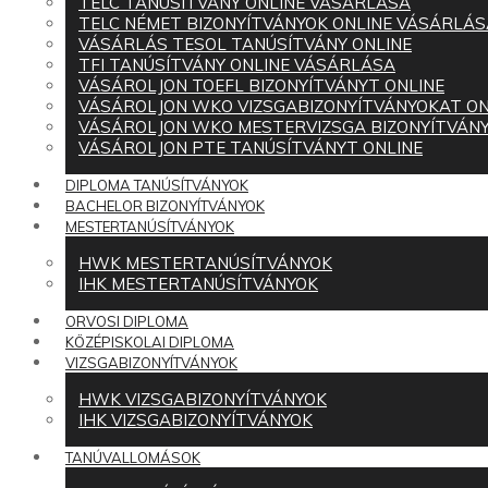
TELC TANÚSÍTVÁNY ONLINE VÁSÁRLÁSA
TELC NÉMET BIZONYÍTVÁNYOK ONLINE VÁSÁRLÁS
VÁSÁRLÁS TESOL TANÚSÍTVÁNY ONLINE
TFI TANÚSÍTVÁNY ONLINE VÁSÁRLÁSA
VÁSÁROLJON TOEFL BIZONYÍTVÁNYT ONLINE
VÁSÁROLJON WKO VIZSGABIZONYÍTVÁNYOKAT ON
VÁSÁROLJON WKO MESTERVIZSGA BIZONYÍTVÁNY
VÁSÁROLJON PTE TANÚSÍTVÁNYT ONLINE
DIPLOMA TANÚSÍTVÁNYOK
BACHELOR BIZONYÍTVÁNYOK
MESTERTANÚSÍTVÁNYOK
HWK MESTERTANÚSÍTVÁNYOK
IHK MESTERTANÚSÍTVÁNYOK
ORVOSI DIPLOMA
KÖZÉPISKOLAI DIPLOMA
VIZSGABIZONYÍTVÁNYOK
HWK VIZSGABIZONYÍTVÁNYOK
IHK VIZSGABIZONYÍTVÁNYOK
TANÚVALLOMÁSOK