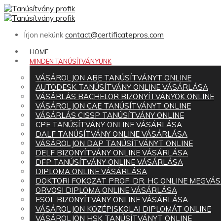
Írjon nekünk
contact@certificatepros.com
HOME
MINDEN TANÚSÍTVÁNYUNK
VÁSÁROLJON ABE TANÚSÍTVÁNYT ONLINE
AUTODESK TANÚSÍTVÁNY ONLINE VÁSÁRLÁSA
VÁSÁRLÁS BACHELOR BIZONYÍTVÁNYOK ONLINE
VÁSÁROLJON CAE TANÚSÍTVÁNYT ONLINE
VÁSÁRLÁS CISSP TANÚSÍTVÁNY ONLINE
CPE TANÚSÍTVÁNY ONLINE VÁSÁRLÁSA
DALF TANÚSÍTVÁNY ONLINE VÁSÁRLÁSA
VÁSÁROLJON DAP TANÚSÍTVÁNYT ONLINE
DELF BIZONYÍTVÁNY ONLINE VÁSÁRLÁSA
DFP TANÚSÍTVÁNY ONLINE VÁSÁRLÁSA
DIPLOMA ONLINE VÁSÁRLÁSA
DOKTORI FOKOZAT PROF. DR. HC ONLINE MEGVÁ
ORVOSI DIPLOMA ONLINE VÁSÁRLÁSA
ESOL BIZONYÍTVÁNY ONLINE VÁSÁRLÁSA
VÁSÁROLJON KÖZÉPISKOLAI DIPLOMÁT ONLINE
VÁSÁROLJON HSK TANÚSÍTVÁNYT ONLINE