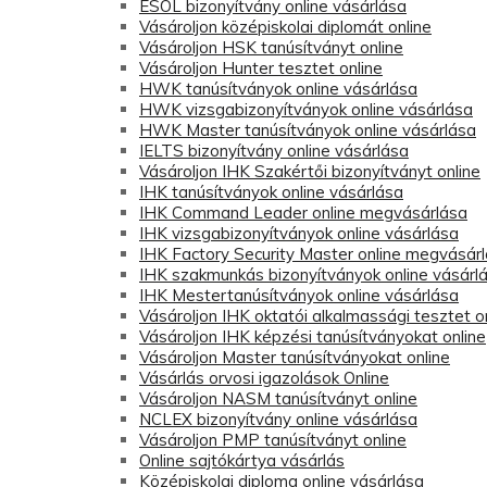
ESOL bizonyítvány online vásárlása
Vásároljon középiskolai diplomát online
Vásároljon HSK tanúsítványt online
Vásároljon Hunter tesztet online
HWK tanúsítványok online vásárlása
HWK vizsgabizonyítványok online vásárlása
HWK Master tanúsítványok online vásárlása
IELTS bizonyítvány online vásárlása
Vásároljon IHK Szakértői bizonyítványt online
IHK tanúsítványok online vásárlása
IHK Command Leader online megvásárlása
IHK vizsgabizonyítványok online vásárlása
IHK Factory Security Master online megvásár
IHK szakmunkás bizonyítványok online vásárl
IHK Mestertanúsítványok online vásárlása
Vásároljon IHK oktatói alkalmassági tesztet o
Vásároljon IHK képzési tanúsítványokat online
Vásároljon Master tanúsítványokat online
Vásárlás orvosi igazolások Online
Vásároljon NASM tanúsítványt online
NCLEX bizonyítvány online vásárlása
Vásároljon PMP tanúsítványt online
Online sajtókártya vásárlás
Középiskolai diploma online vásárlása