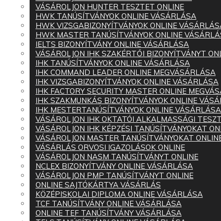
VÁSÁROLJON HUNTER TESZTET ONLINE
HWK TANÚSÍTVÁNYOK ONLINE VÁSÁRLÁSA
HWK VIZSGABIZONYÍTVÁNYOK ONLINE VÁSÁRLÁS
HWK MASTER TANÚSÍTVÁNYOK ONLINE VÁSÁRLÁ
IELTS BIZONYÍTVÁNY ONLINE VÁSÁRLÁSA
VÁSÁROLJON IHK SZAKÉRTŐI BIZONYÍTVÁNYT ON
IHK TANÚSÍTVÁNYOK ONLINE VÁSÁRLÁSA
IHK COMMAND LEADER ONLINE MEGVÁSÁRLÁSA
IHK VIZSGABIZONYÍTVÁNYOK ONLINE VÁSÁRLÁSA
IHK FACTORY SECURITY MASTER ONLINE MEGVÁ
IHK SZAKMUNKÁS BIZONYÍTVÁNYOK ONLINE VÁS
IHK MESTERTANÚSÍTVÁNYOK ONLINE VÁSÁRLÁSA
VÁSÁROLJON IHK OKTATÓI ALKALMASSÁGI TESZT
VÁSÁROLJON IHK KÉPZÉSI TANÚSÍTVÁNYOKAT ON
VÁSÁROLJON MASTER TANÚSÍTVÁNYOKAT ONLIN
VÁSÁRLÁS ORVOSI IGAZOLÁSOK ONLINE
VÁSÁROLJON NASM TANÚSÍTVÁNYT ONLINE
NCLEX BIZONYÍTVÁNY ONLINE VÁSÁRLÁSA
VÁSÁROLJON PMP TANÚSÍTVÁNYT ONLINE
ONLINE SAJTÓKÁRTYA VÁSÁRLÁS
KÖZÉPISKOLAI DIPLOMA ONLINE VÁSÁRLÁSA
TCF TANÚSÍTVÁNY ONLINE VÁSÁRLÁSA
ONLINE TEF TANÚSÍTVÁNY VÁSÁRLÁSA