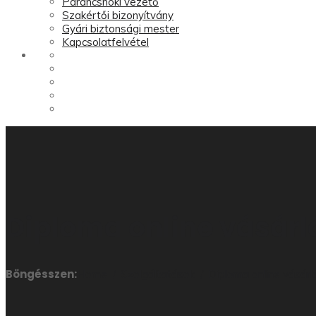
Parancsnoki vezető
Szakértői bizonyítvány
Gyári biztonsági mester
Kapcsolatfelvétel
Diploma online vásárl
Böngésszen:
Home
Szolgáltatások
Diploma online vásárl