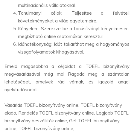
multinacionális vállalatoknál.
Tanulmányi célok: Teljesítse a felvételi
követelményeket a világ egyetemeire.
Kényelem: Szerezze be a tanúsítványt kényelmesen,
megbízható online csatornákon keresztül.
Időhatékonyság: Időt takaríthat meg a hagyományos
vizsgafolyamatok kihagyásával.
Emeld magasabbra a céljaidat a TOEFL bizonyítvány
megvásárlásával még ma! Ragadd meg a számtalan
lehetőséget, amelyek rád várnak, és igazold angol
nyelvtudásodat.
.
Vásárlás TOEFL bizonyítvány online, TOEFL bizonyítvány
eladó, Rendelés TOEFL bizonyítvány online, Legjobb TOEFL
bizonyítvány beszállítók online, Get TOEFL bizonyítvány
online, TOEFL bizonyítvány online,