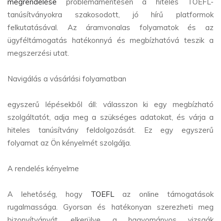
megrendelése
problémamentesen a hiteles TOEFL-
tanúsítványokra szakosodott, jó hírű platformok
felkutatásával. Az áramvonalas folyamatok és az
ügyféltámogatás hatékonnyá és megbízhatóvá teszik a
megszerzési utat.
Navigálás a vásárlási folyamatban
egyszerű lépésekből áll: válasszon ki egy megbízható
szolgáltatót, adja meg a szükséges adatokat, és várja a
hiteles tanúsítvány feldolgozását. Ez egy egyszerű
folyamat az Ön kényelmét szolgálja.
A rendelés kényelme
A lehetőség, hogy
TOEFL
az online támogatások
rugalmassága. Gyorsan és hatékonyan szerezheti meg
bizonyítványát, elkerülve a hagyományos vizsgák