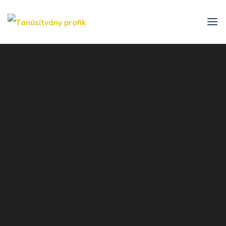
Vásároljon TOEFL bizonyítványt
online
Home
Szolgáltatások
Vásároljon TOEFL bizonyítványt online