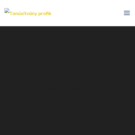
Vásároljon TOEFL bizonyítványt
online
Home
Szolgáltatások
Vásároljon TOEFL bizonyítványt online