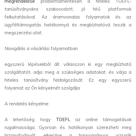
megrendelése
problémamentesen a hiteles TOEFL-
tanúsítványokra szakosodott, jó hírű platformok
felkutatásával. Az áramvonalas folyamatok és az
ügyféltámogatás hatékonnyá és megbízhatóvá teszik a
megszerzési utat.
Navigálás a vásárlási folyamatban
egyszerű lépésekből áll: válasszon ki egy megbízható
szolgáltatót, adja meg a szükséges adatokat, és várja a
hiteles tanúsítvány feldolgozását. Ez egy egyszerű
folyamat az Ön kényelmét szolgálja.
A rendelés kényelme
A lehetőség, hogy
TOEFL
az online támogatások
rugalmassága. Gyorsan és hatékonyan szerezheti meg
bizonyítványát, elkerülve a hagyományos vizsgák