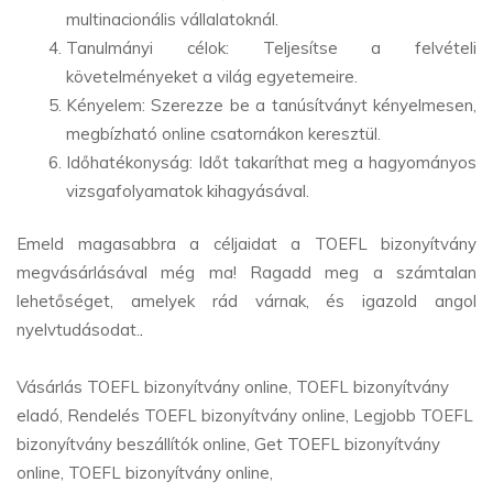
multinacionális vállalatoknál.
Tanulmányi célok: Teljesítse a felvételi
követelményeket a világ egyetemeire.
Kényelem: Szerezze be a tanúsítványt kényelmesen,
megbízható online csatornákon keresztül.
Időhatékonyság: Időt takaríthat meg a hagyományos
vizsgafolyamatok kihagyásával.
Emeld magasabbra a céljaidat a TOEFL bizonyítvány
megvásárlásával még ma! Ragadd meg a számtalan
lehetőséget, amelyek rád várnak, és igazold angol
nyelvtudásodat.
.
Vásárlás TOEFL bizonyítvány online, TOEFL bizonyítvány
eladó, Rendelés TOEFL bizonyítvány online, Legjobb TOEFL
bizonyítvány beszállítók online, Get TOEFL bizonyítvány
online, TOEFL bizonyítvány online,