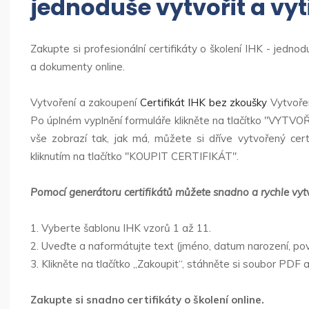
jednoduše vytvořit a vyt
Zakupte si profesionální certifikáty o školení IHK - jednod
a dokumenty online.
Vytvoření a zakoupení
Certifikát IHK bez zkoušky
Vytvořen
Po úplném vyplnění formuláře klikněte na tlačítko "VYT
vše zobrazí tak, jak má, můžete si dříve vytvořený ce
kliknutím na tlačítko "KOUPIT CERTIFIKÁT".
Pomocí generátoru certifikátů můžete snadno a rychle vytvá
1. Vyberte šablonu IHK vzorů 1 až 11.
2. Uveďte a naformátujte text (jméno, datum narození, pov
3. Klikněte na tlačítko „Zakoupit“, stáhněte si soubor PDF a
Zakupte si snadno certifikáty o školení online.