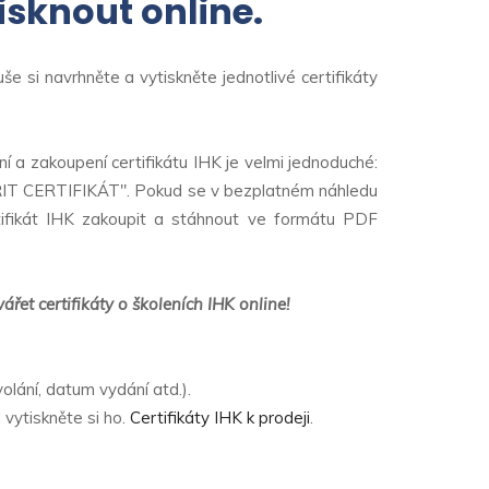
isknout online.
uše si navrhněte a vytiskněte jednotlivé certifikáty
í a zakoupení certifikátu IHK je velmi jednoduché:
VOŘIT CERTIFIKÁT". Pokud se v bezplatném náhledu
rtifikát IHK zakoupit a stáhnout ve formátu PDF
řet certifikáty o školeních IHK online!
olání, datum vydání atd.).
 vytiskněte si ho.
Certifikáty IHK k prodeji
.