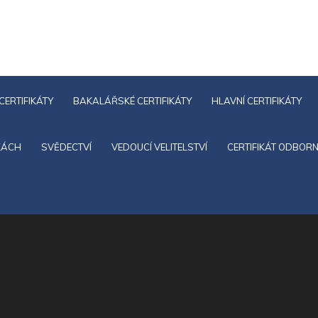
CERTIFIKÁTY
BAKALÁŘSKÉ CERTIFIKÁTY
HLAVNÍ CERTIFIKÁTY
KÁCH
SVĚDECTVÍ
VEDOUCÍ VELITELSTVÍ
CERTIFIKÁT ODBORN
 o školení IHK online