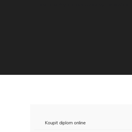
Home
Služby
Koupit certifikáty o školení IHK 
Koupit diplom online