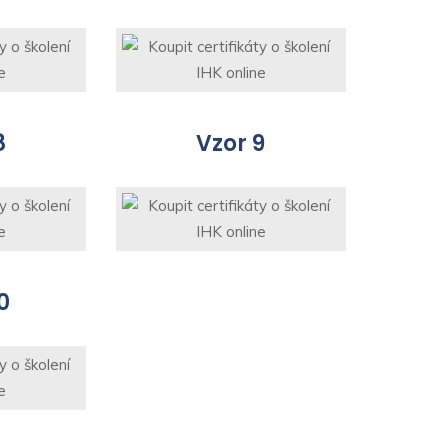
8
Vzor 9
0