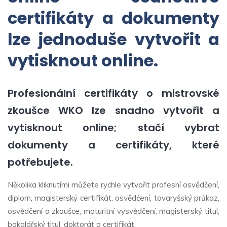
certifikáty a dokumenty
lze jednoduše vytvořit a
vytisknout online.
Profesionální certifikáty o mistrovské
zkoušce WKO lze snadno vytvořit a
vytisknout online; stačí vybrat
dokumenty a certifikáty, které
potřebujete.
Několika kliknutími můžete rychle vytvořit profesní osvědčení,
diplom, magisterský certifikát, osvědčení, tovaryšský průkaz,
osvědčení o zkoušce, maturitní vysvědčení, magisterský titul,
bakalářský titul, doktorát a certifikát.