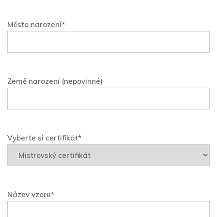
Město narození*
Země narození (nepovinné)
Vyberte si certifikát*
Název vzoru*