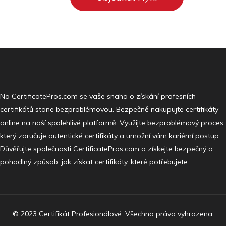
Na CertificatePros.com se vaše snaha o získání profesních
certifikátů stane bezproblémovou. Bezpečně nakupujte certifikáty
online na naší spolehlivé platformě. Využijte bezproblémový proces,
který zaručuje autentické certifikáty a umožní vám kariérní postup.
Důvěřujte společnosti CertificatePros.com a získejte bezpečný a
pohodlný způsob, jak získat certifikáty, které potřebujete.
© 2023 Certifikát Profesionálové. Všechna práva vyhrazena.