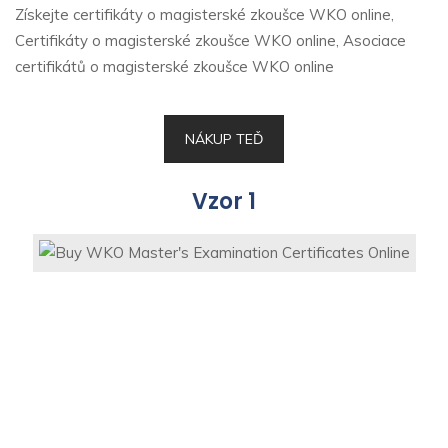
Získejte certifikáty o magisterské zkoušce WKO online,
Certifikáty o magisterské zkoušce WKO online, Asociace
certifikátů o magisterské zkoušce WKO online
NÁKUP TEĎ
Vzor 1