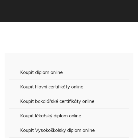
Koupit diplom online
Koupit hlavní certifikáty online
Koupit bakalářské certifikáty online
Koupit lékařský diplom online
Koupit Vysokoškolský diplom online