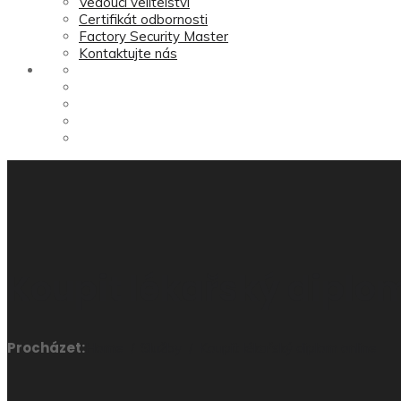
Vedoucí velitelství
Certifikát odbornosti
Factory Security Master
Kontaktujte nás
Koupit lékařský diplo
Procházet:
Home
Služby
Koupit lékařský diplom online