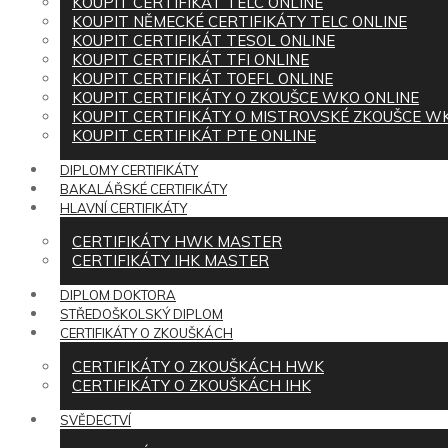
KOUPIT CERTIFIKÁT TELC ONLINE
KOUPIT NĚMECKÉ CERTIFIKÁTY TELC ONLINE
KOUPIT CERTIFIKÁT TESOL ONLINE
KOUPIT CERTIFIKÁT TFI ONLINE
KOUPIT CERTIFIKÁT TOEFL ONLINE
KOUPIT CERTIFIKÁTY O ZKOUŠCE WKO ONLINE
KOUPIT CERTIFIKÁTY O MISTROVSKÉ ZKOUŠCE W
KOUPIT CERTIFIKÁT PTE ONLINE
DIPLOMY CERTIFIKÁTY
BAKALÁŘSKÉ CERTIFIKÁTY
HLAVNÍ CERTIFIKÁTY
CERTIFIKÁTY HWK MASTER
CERTIFIKÁTY IHK MASTER
DIPLOM DOKTORA
STŘEDOŠKOLSKÝ DIPLOM
CERTIFIKÁTY O ZKOUŠKÁCH
CERTIFIKÁTY O ZKOUŠKÁCH HWK
CERTIFIKÁTY O ZKOUŠKÁCH IHK
SVĚDECTVÍ