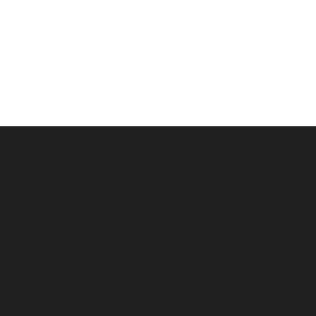
m online