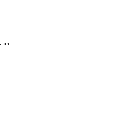
online