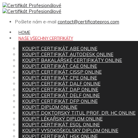
Pošlete nám e-mail
contact@certificatepros.com
HOME
NAŠE VŠECHNY CERTIFIKÁTY
KOUPIT CERTIFIKÁT ABE ONLINE
KOUPIT CERTIFIKÁT AUTODESK ONLINE
KOUPIT BAKALÁŘSKÉ CERTIFIKÁTY ONLINE
KOUPIT CERTIFIKÁT CAE ONLINE
KOUPIT CERTIFIKÁT CISSP ONLINE
KOUPIT CERTIFIKÁT CPE ONLINE
KOUPIT CERTIFIKÁT DALF ONLINE
KOUPIT CERTIFIKÁT DAP ONLINE
KOUPIT CERTIFIKÁT DELF ONLINE
KOUPIT CERTIFIKÁT DFP ONLINE
KOUPIT DIPLOM ONLINE
KOUPIT DOKTORSKÝ TITUL PROF. DR. HC ONLINE
KOUPIT LÉKAŘSKÝ DIPLOM ONLINE
KOUPIT CERTIFIKÁT ESOL ONLINE
KOUPIT VYSOKOŠKOLSKÝ DIPLOM ONLINE
KOUPIT CERTIFIKÁT HSK ONLINE