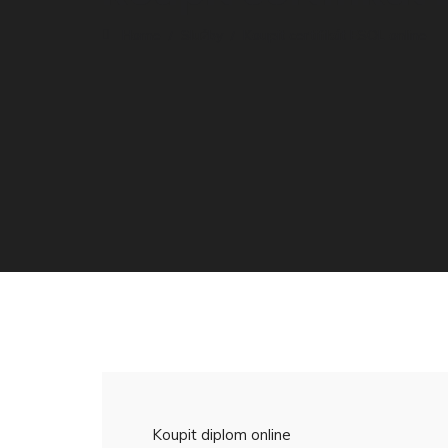
Home
Služby
Koupit certifikát ESOL online
Koupit diplom online