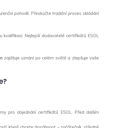
renční pohodlí. Přeskočte tradiční proces skládání
 kvalifikaci. Nejlepší dodavatelé certifikátů ESOL
en
zajišťuje uznání po celém světě a zlepšuje vaše
ne?
my pro objednání certifikátů ESOL. Před dalším
lostí, které chcete dosáhnout – začátečník, středně