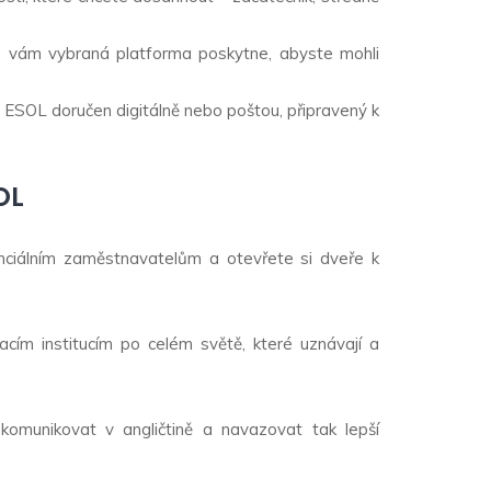
ré vám vybraná platforma poskytne, abyste mohli
át ESOL doručen digitálně nebo poštou, připravený k
OL
enciálním zaměstnavatelům a otevřete si dveře k
vacím institucím po celém světě, které uznávají a
komunikovat v angličtině a navazovat tak lepší