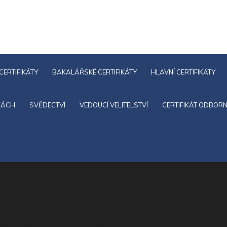
CERTIFIKÁTY
BAKALÁŘSKÉ CERTIFIKÁTY
HLAVNÍ CERTIFIKÁTY
KÁCH
SVĚDECTVÍ
VEDOUCÍ VELITELSTVÍ
CERTIFIKÁT ODBORN
 ESOL online