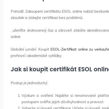
Pohodlí: Zakoupení certifikátu ESOL online nabízí bezkonku
zkoušek a získejte certifikaci bez problémů.
, ušetříte drahocenný čas a zároveň získáte akreditovanou
online
Globální uznání: Koupit
ESOL-Zertifikat online zu verkauf
profesní i akademické vyhlídky.
Jak si koupit certifikát ESOL onli
Postup je jednoduchý:
Výzkum a ověření: Najděte si renomované platfor
postupem ověřte jejich důvěryhodnost a pravost.
Vyberte si úroveň certifikace: Určete si úroveň zna