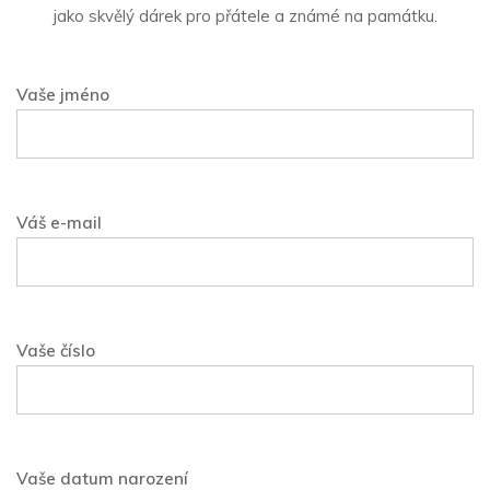
jako skvělý dárek pro přátele a známé na památku.
Vaše jméno
Váš e-mail
Vaše číslo
Vaše datum narození