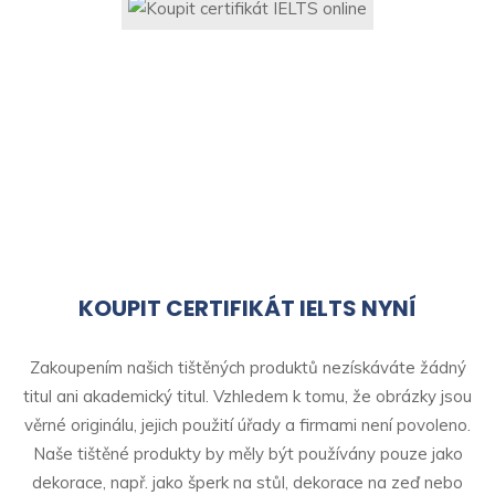
KOUPIT CERTIFIKÁT IELTS NYNÍ
Zakoupením našich tištěných produktů nezískáváte žádný
titul ani akademický titul. Vzhledem k tomu, že obrázky jsou
věrné originálu, jejich použití úřady a firmami není povoleno.
Naše tištěné produkty by měly být používány pouze jako
dekorace, např. jako šperk na stůl, dekorace na zeď nebo