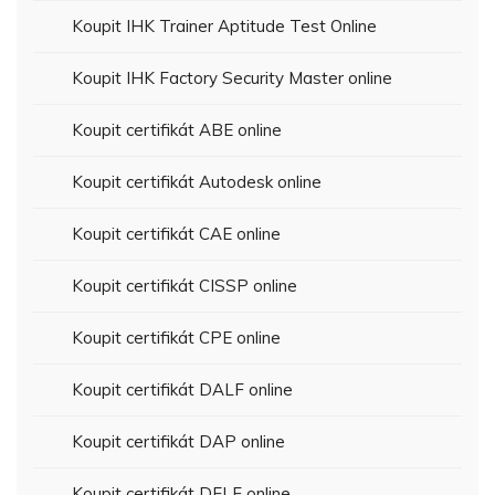
Koupit IHK Trainer Aptitude Test Online
Koupit IHK Factory Security Master online
Koupit certifikát ABE online
Koupit certifikát Autodesk online
Koupit certifikát CAE online
Koupit certifikát CISSP online
Koupit certifikát CPE online
Koupit certifikát DALF online
Koupit certifikát DAP online
Koupit certifikát DELF online