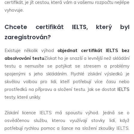
certifikát, je jít cestou, která vám a vašemu rozpočtu nejlépe
vyhovuje.
Chcete certifikát IELTS, který byl
zaregistrován?
Existuje několik výhod
objednat certifikát IELTS bez
absolvování testu
Získat ho je snazší a levnější než skládání
testu a nemusíte se potýkat se stresem a problémy
spojenými s jeho skládáním. Rychlé získání výsledků je
skvělou volbou pro lidi, kteří potřebují více času nebo
prostředků na přípravu a složení testu. Jak se dostat
IELTS
testy, které unikly.
Získání licence IELTS má spoustu výhod. Jedná se o
osvědčenou službu, kterou využívají stovky lidí, když
potřebují rychlou pomoc a šance na složení zkoušky IELTS.