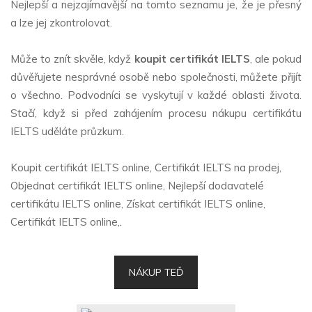
Nejlepší a nejzajímavější na tomto seznamu je, že je přesný
a lze jej zkontrolovat.
Může to znít skvěle, když
koupit certifikát IELTS
, ale pokud
důvěřujete nesprávné osobě nebo společnosti, můžete přijít
o všechno. Podvodníci se vyskytují v každé oblasti života.
Stačí, když si před zahájením procesu nákupu certifikátu
IELTS uděláte průzkum.
Koupit certifikát IELTS online, Certifikát IELTS na prodej,
Objednat certifikát IELTS online, Nejlepší dodavatelé
certifikátu IELTS online, Získat certifikát IELTS online,
Certifikát IELTS online,
.
NÁKUP TEĎ