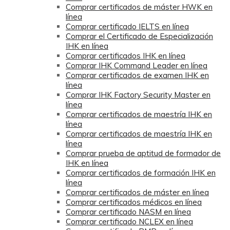
Comprar certificados de máster HWK en
línea
Comprar certificado IELTS en línea
Comprar el Certificado de Especialización
IHK en línea
Comprar certificados IHK en línea
Comprar IHK Command Leader en línea
Comprar certificados de examen IHK en
línea
Comprar IHK Factory Security Master en
línea
Comprar certificados de maestría IHK en
línea
Comprar certificados de maestría IHK en
línea
Comprar prueba de aptitud de formador de
IHK en línea
Comprar certificados de formación IHK en
línea
Comprar certificados de máster en línea
Comprar certificados médicos en línea
Comprar certificado NASM en línea
Comprar certificado NCLEX en línea