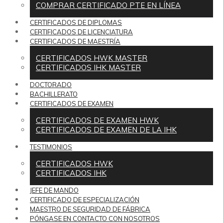
COMPRAR CERTIFICADO PTE EN LÍNEA
CERTIFICADOS DE DIPLOMAS
CERTIFICADOS DE LICENCIATURA
CERTIFICADOS DE MAESTRÍA
CERTIFICADOS HWK MASTER
CERTIFICADOS IHK MASTER
DOCTORADO
BACHILLERATO
CERTIFICADOS DE EXAMEN
CERTIFICADOS DE EXAMEN HWK
CERTIFICADOS DE EXAMEN DE LA IHK
TESTIMONIOS
CERTIFICADOS HWK
CERTIFICADOS IHK
JEFE DE MANDO
CERTIFICADO DE ESPECIALIZACIÓN
MAESTRO DE SEGURIDAD DE FÁBRICA
PÓNGASE EN CONTACTO CON NOSOTROS