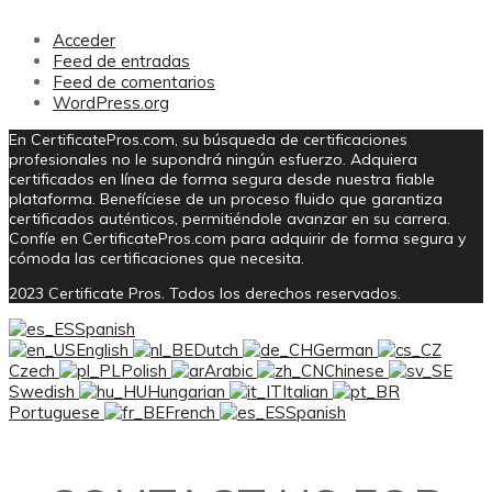
Acceder
Feed de entradas
Feed de comentarios
WordPress.org
En CertificatePros.com, su búsqueda de certificaciones
profesionales no le supondrá ningún esfuerzo. Adquiera
certificados en línea de forma segura desde nuestra fiable
plataforma. Benefíciese de un proceso fluido que garantiza
certificados auténticos, permitiéndole avanzar en su carrera.
Confíe en CertificatePros.com para adquirir de forma segura y
cómoda las certificaciones que necesita.
2023 Certificate Pros. Todos los derechos reservados.
Spanish
English
Dutch
German
Czech
Polish
Arabic
Chinese
Swedish
Hungarian
Italian
Portuguese
French
Spanish