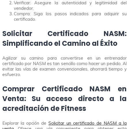
Verificar: Asegure la autenticidad y legitimidad del
vendedor.
Compra: Siga los pasos indicados para adquirir su
certificado.
Solicitar Certificado NASM:
Simplificando el Camino al Éxito
Agilizar su camino para convertirse en un entrenador
certificado por NASM es tan sencillo como hacer un pedido. Al
evitar las vías de examen convencionales, ahorrará tiempo y
esfuerzo.
Comprar Certificado NASM en
Venta: Su acceso directo a la
acreditación de Fitness
Explorar la opción de
Solicitar un certificado de NASM a la
venta
Ofrece una vía conveniente para obtener esta