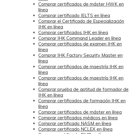
Comprar certificados de máster HWK en
línea
Comprar certificado IELTS en línea
Comprar el Certificado de Especialización
IHK en línea
Comprar certificados IHK en línea
Comprar IHK Command Leader en línea
Comprar certificados de examen IHK en
línea
Comprar IHK Factory Security Master en
línea
Comprar certificados de maestría IHK en
línea
Comprar certificados de maestría IHK en
línea
Comprar prueba de aptitud de formador de
IHK en línea
Comprar certificados de formación IHK en
línea
Comprar certificados de máster en línea
Comprar certificados médicos en línea
Comprar certificado NASM en línea
Comprar certificado NCLEX en línea