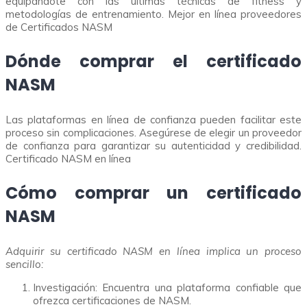
equipándote con las últimas técnicas de fitness y
metodologías de entrenamiento. Mejor en línea proveedores
de Certificados NASM
Dónde comprar el certificado
NASM
Las plataformas en línea de confianza pueden facilitar este
proceso sin complicaciones. Asegúrese de elegir un proveedor
de confianza para garantizar su autenticidad y credibilidad.
Certificado NASM en línea
Cómo comprar un certificado
NASM
Adquirir su certificado NASM en línea implica un proceso
sencillo:
Investigación: Encuentra una plataforma confiable que
ofrezca certificaciones de NASM.