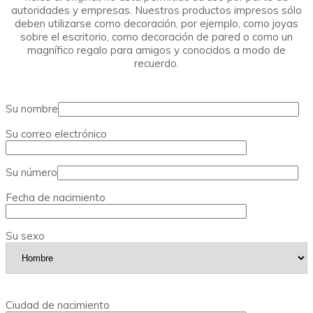
autoridades y empresas. Nuestros productos impresos sólo
deben utilizarse como decoración, por ejemplo, como joyas
sobre el escritorio, como decoración de pared o como un
magnífico regalo para amigos y conocidos a modo de
recuerdo.
Su nombre
Su correo electrónico
Su número
Fecha de nacimiento
Su sexo
Ciudad de nacimiento