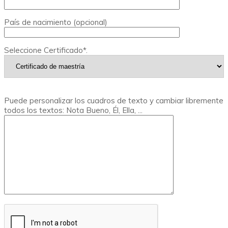
País de nacimiento (opcional)
Seleccione Certificado*.
Puede personalizar los cuadros de texto y cambiar libremente
todos los textos: Nota Bueno, Él, Ella, ...