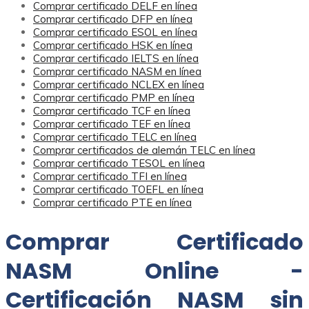
Comprar certificado DELF en línea
Comprar certificado DFP en línea
Comprar certificado ESOL en línea
Comprar certificado HSK en línea
Comprar certificado IELTS en línea
Comprar certificado NASM en línea
Comprar certificado NCLEX en línea
Comprar certificado PMP en línea
Comprar certificado TCF en línea
Comprar certificado TEF en línea
Comprar certificado TELC en línea
Comprar certificados de alemán TELC en línea
Comprar certificado TESOL en línea
Comprar certificado TFI en línea
Comprar certificado TOEFL en línea
Comprar certificado PTE en línea
Comprar Certificado
NASM Online -
Certificación NASM sin