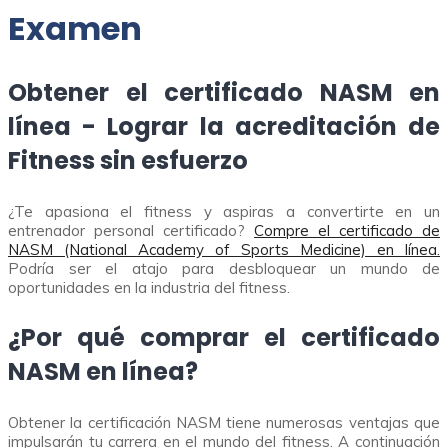
Examen
Obtener el certificado NASM en
línea - Lograr la acreditación de
Fitness sin esfuerzo
¿Te apasiona el fitness y aspiras a convertirte en un
entrenador personal certificado?
Compre el certificado de
NASM (National Academy of Sports Medicine) en línea.
Podría ser el atajo para desbloquear un mundo de
oportunidades en la industria del fitness.
¿Por qué comprar el certificado
NASM en línea?
Obtener la certificación NASM tiene numerosas ventajas que
impulsarán tu carrera en el mundo del fitness. A continuación