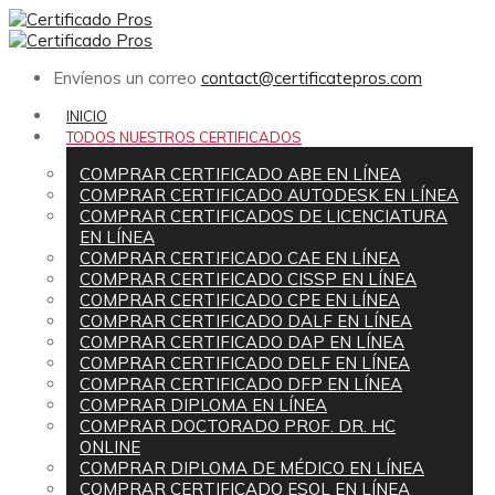
Envíenos un correo
contact@certificatepros.com
INICIO
TODOS NUESTROS CERTIFICADOS
COMPRAR CERTIFICADO ABE EN LÍNEA
COMPRAR CERTIFICADO AUTODESK EN LÍNEA
COMPRAR CERTIFICADOS DE LICENCIATURA
EN LÍNEA
COMPRAR CERTIFICADO CAE EN LÍNEA
COMPRAR CERTIFICADO CISSP EN LÍNEA
COMPRAR CERTIFICADO CPE EN LÍNEA
COMPRAR CERTIFICADO DALF EN LÍNEA
COMPRAR CERTIFICADO DAP EN LÍNEA
COMPRAR CERTIFICADO DELF EN LÍNEA
COMPRAR CERTIFICADO DFP EN LÍNEA
COMPRAR DIPLOMA EN LÍNEA
COMPRAR DOCTORADO PROF. DR. HC
ONLINE
COMPRAR DIPLOMA DE MÉDICO EN LÍNEA
COMPRAR CERTIFICADO ESOL EN LÍNEA