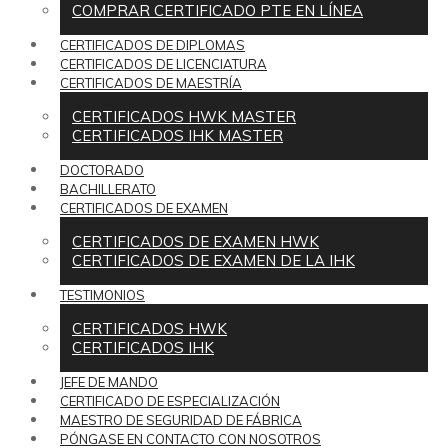
COMPRAR CERTIFICADO PTE EN LÍNEA
CERTIFICADOS DE DIPLOMAS
CERTIFICADOS DE LICENCIATURA
CERTIFICADOS DE MAESTRÍA
CERTIFICADOS HWK MASTER
CERTIFICADOS IHK MASTER
DOCTORADO
BACHILLERATO
CERTIFICADOS DE EXAMEN
CERTIFICADOS DE EXAMEN HWK
CERTIFICADOS DE EXAMEN DE LA IHK
TESTIMONIOS
CERTIFICADOS HWK
CERTIFICADOS IHK
JEFE DE MANDO
CERTIFICADO DE ESPECIALIZACIÓN
MAESTRO DE SEGURIDAD DE FÁBRICA
PÓNGASE EN CONTACTO CON NOSOTROS