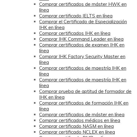
Comprar certificados de máster HWK en
línea
Comprar certificado IELTS en línea
Comprar el Certificado de Especialización
IHK en línea
Comprar certificados IHK en línea
Comprar IHK Command Leader en línea
Comprar certificados de examen IHK en
línea
Comprar IHK Factory Security Master en
línea
Comprar certificados de maestría IHK en
línea
Comprar certificados de maestría IHK en
línea
Comprar prueba de aptitud de formador de
IHK en línea
Comprar certificados de formación IHK en
línea
Comprar certificados de máster en línea
Comprar certificados médicos en línea
Comprar certificado NASM en línea
Comprar certificado NCLEX en línea