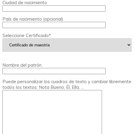
Ciudad de nacimiento
País de nacimiento (opcional)
Seleccione Certificado*.
Nombre del patrón
Puede personalizar los cuadros de texto y cambiar libremente
todos los textos: Nota Bueno, Él, Ella, ...