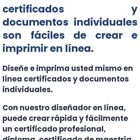
certificados y
documentos individuales
son fáciles de crear e
imprimir en línea.
Diseñe e imprima usted mismo en
línea certificados y documentos
individuales.
Con nuestro diseñador en línea,
puede crear rápida y fácilmente
un certificado profesional,
diploma, certificado de maestría,