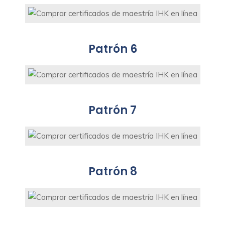
Patrón 6
Patrón 7
Patrón 8