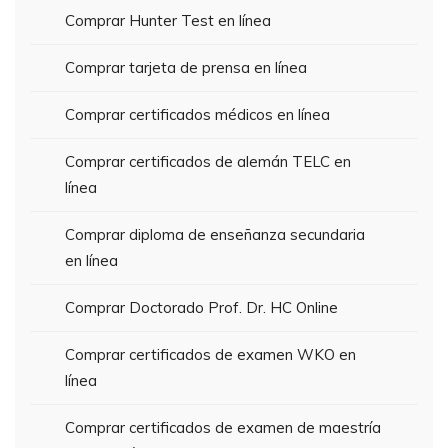
Comprar Hunter Test en línea
Comprar tarjeta de prensa en línea
Comprar certificados médicos en línea
Comprar certificados de alemán TELC en
línea
Comprar diploma de enseñanza secundaria
en línea
Comprar Doctorado Prof. Dr. HC Online
Comprar certificados de examen WKO en
línea
Comprar certificados de examen de maestría