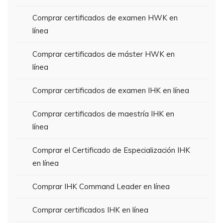
Comprar certificados de examen HWK en
línea
Comprar certificados de máster HWK en
línea
Comprar certificados de examen IHK en línea
Comprar certificados de maestría IHK en
línea
Comprar el Certificado de Especialización IHK
en línea
Comprar IHK Command Leader en línea
Comprar certificados IHK en línea