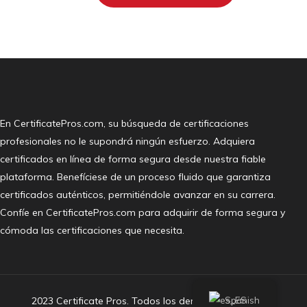
En CertificatePros.com, su búsqueda de certificaciones
profesionales no le supondrá ningún esfuerzo. Adquiera
certificados en línea de forma segura desde nuestra fiable
plataforma. Benefíciese de un proceso fluido que garantiza
certificados auténticos, permitiéndole avanzar en su carrera.
Confíe en CertificatePros.com para adquirir de forma segura y
cómoda las certificaciones que necesita.
Spanish
2023 Certificate Pros. Todos los derechos reservados.