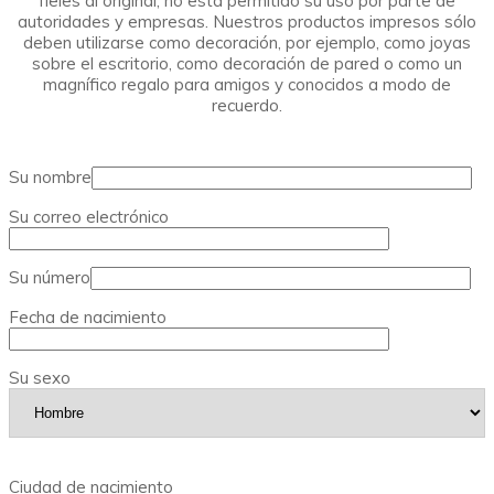
fieles al original, no está permitido su uso por parte de
autoridades y empresas. Nuestros productos impresos sólo
deben utilizarse como decoración, por ejemplo, como joyas
sobre el escritorio, como decoración de pared o como un
magnífico regalo para amigos y conocidos a modo de
recuerdo.
Su nombre
Su correo electrónico
Su número
Fecha de nacimiento
Su sexo
Ciudad de nacimiento