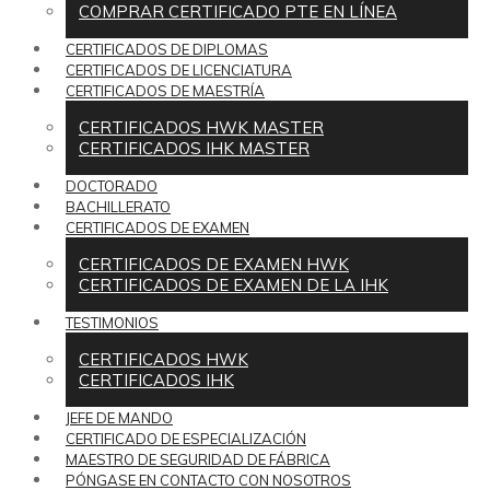
COMPRAR CERTIFICADO PTE EN LÍNEA
CERTIFICADOS DE DIPLOMAS
CERTIFICADOS DE LICENCIATURA
CERTIFICADOS DE MAESTRÍA
CERTIFICADOS HWK MASTER
CERTIFICADOS IHK MASTER
DOCTORADO
BACHILLERATO
CERTIFICADOS DE EXAMEN
CERTIFICADOS DE EXAMEN HWK
CERTIFICADOS DE EXAMEN DE LA IHK
TESTIMONIOS
CERTIFICADOS HWK
CERTIFICADOS IHK
JEFE DE MANDO
CERTIFICADO DE ESPECIALIZACIÓN
MAESTRO DE SEGURIDAD DE FÁBRICA
PÓNGASE EN CONTACTO CON NOSOTROS