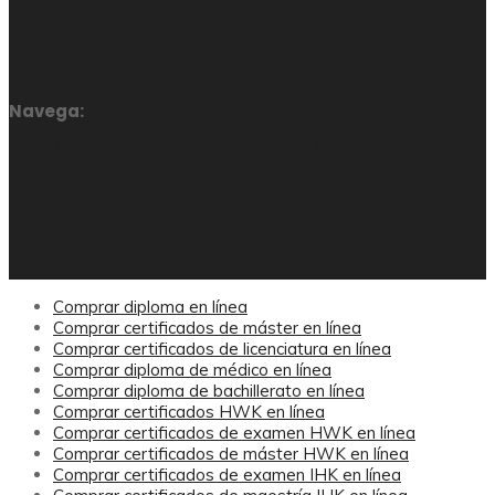
CISSP en línea
Navega:
Inicio
Servicios
Comprar certificado CISSP en línea
Comprar diploma en línea
Comprar certificados de máster en línea
Comprar certificados de licenciatura en línea
Comprar diploma de médico en línea
Comprar diploma de bachillerato en línea
Comprar certificados HWK en línea
Comprar certificados de examen HWK en línea
Comprar certificados de máster HWK en línea
Comprar certificados de examen IHK en línea