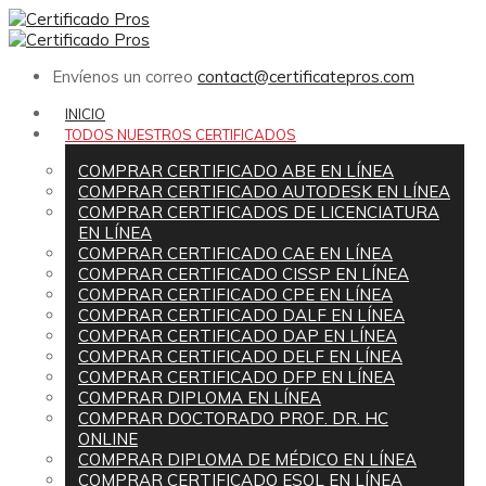
Envíenos un correo
contact@certificatepros.com
INICIO
TODOS NUESTROS CERTIFICADOS
COMPRAR CERTIFICADO ABE EN LÍNEA
COMPRAR CERTIFICADO AUTODESK EN LÍNEA
COMPRAR CERTIFICADOS DE LICENCIATURA
EN LÍNEA
COMPRAR CERTIFICADO CAE EN LÍNEA
COMPRAR CERTIFICADO CISSP EN LÍNEA
COMPRAR CERTIFICADO CPE EN LÍNEA
COMPRAR CERTIFICADO DALF EN LÍNEA
COMPRAR CERTIFICADO DAP EN LÍNEA
COMPRAR CERTIFICADO DELF EN LÍNEA
COMPRAR CERTIFICADO DFP EN LÍNEA
COMPRAR DIPLOMA EN LÍNEA
COMPRAR DOCTORADO PROF. DR. HC
ONLINE
COMPRAR DIPLOMA DE MÉDICO EN LÍNEA
COMPRAR CERTIFICADO ESOL EN LÍNEA