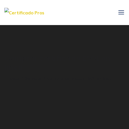
Comprar certificado ESOL en
línea
Inicio
Servicios
Comprar certificado ESOL en línea