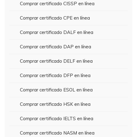
Comprar certificado CISSP en línea
Comprar certificado CPE en línea
Comprar certificado DALF en línea
Comprar certificado DAP en línea
Comprar certificado DELF en línea
Comprar certificado DFP en línea
Comprar certificado ESOL en línea
Comprar certificado HSK en línea
Comprar certificado IELTS en línea
Comprar certificado NASM en línea