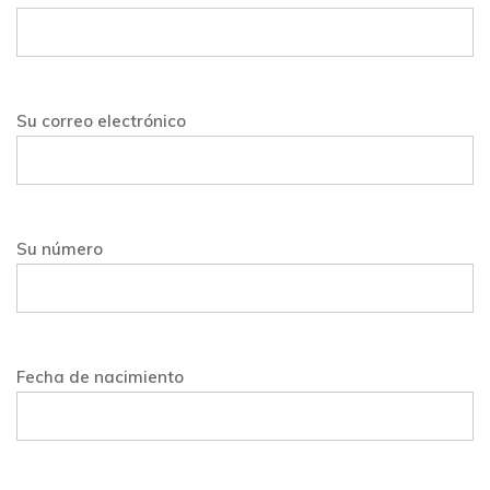
Su correo electrónico
Su número
Fecha de nacimiento