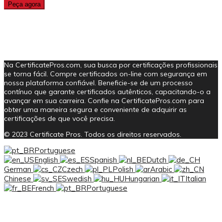
Na CertificatePros.com, sua busca por certificações profissionais
se torna fácil. Compre certificados on-line com segurança em
nossa plataforma confiável. Beneficie-se de um processo
contínuo que garante certificados autênticos, capacitando-o a
avançar em sua carreira. Confie na CertificatePros.com para
obter uma maneira segura e conveniente de adquirir as
certificações de que você precisa.
© 2023 Certificate Pros. Todos os direitos reservados.
Portuguese
English
Spanish
Dutch
German
Czech
Polish
Arabic
Chinese
Swedish
Hungarian
Italian
French
Portuguese