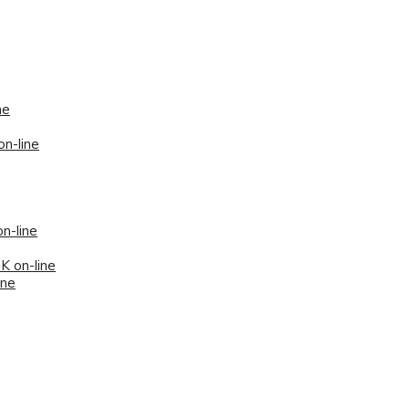
ne
on-line
n-line
K on-line
ine