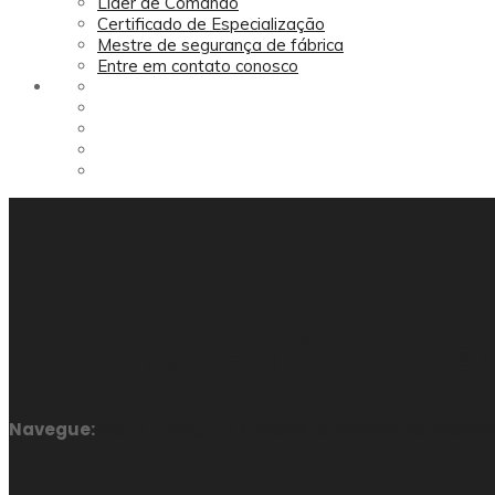
Líder de Comando
Certificado de Especialização
Mestre de segurança de fábrica
Entre em contato conosco
Comprar certificados 
Navegue:
Início
Serviços
Comprar certificados de bacharel