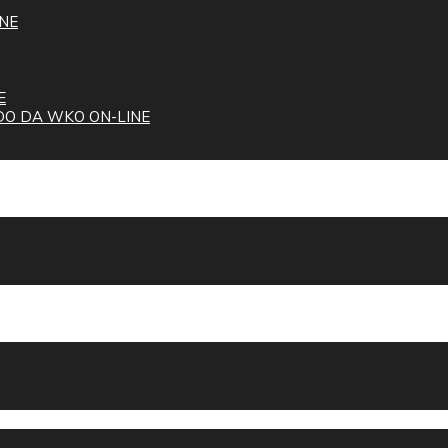
NE
E
O DA WKO ON-LINE