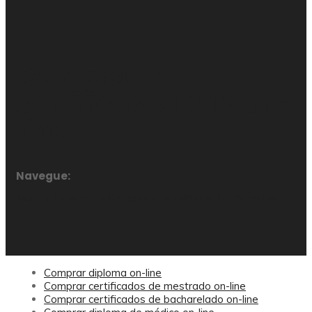
Comprar o
certificado IELTS on-
line
Navegue:
Início
Serviços
Comprar o certificado IELTS on-line
Comprar diploma on-line
Comprar certificados de mestrado on-line
Comprar certificados de bacharelado on-line