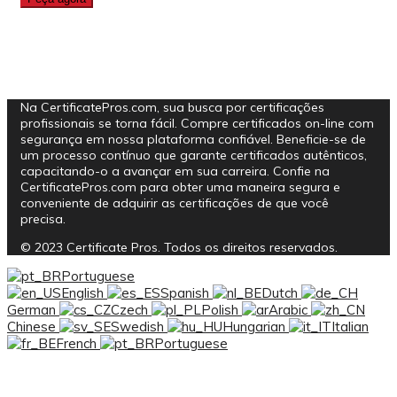
Na CertificatePros.com, sua busca por certificações
profissionais se torna fácil. Compre certificados on-line com
segurança em nossa plataforma confiável. Beneficie-se de
um processo contínuo que garante certificados autênticos,
capacitando-o a avançar em sua carreira. Confie na
CertificatePros.com para obter uma maneira segura e
conveniente de adquirir as certificações de que você
precisa.
© 2023 Certificate Pros. Todos os direitos reservados.
Portuguese
English
Spanish
Dutch
German
Czech
Polish
Arabic
Chinese
Swedish
Hungarian
Italian
French
Portuguese